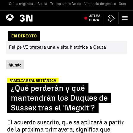
Crisis migratoria Ceuta
Trump sobre Ceuta
Violencia de género
Guerra U
Antena
ÚLTIMA
Noticias
3
HORA
EN DIRECTO
Felipe VI prepara una visita histórica a Ceuta
Mundo
FAMILIA REAL BRITÁNICA
¿Qué perderán y qué
mantendrán los Duques de
Sussex tras el 'Megxit'?
El acuerdo suscrito, que se aplicará a partir
de la próxima primavera, significa que