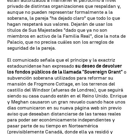
están autorizados a mantener el patrocinio a nivel
privado de distintas organizaciones que respaldan y,
aunque no pueden representar formalmente a la
soberana, la pareja "ha dejado claro" que todo lo que
hagan respetará sus valores. Dejarán de usar los
títulos de Sus Majestades "dado que ya no son
miembros en activo de la Familia Real", dice la nota de
Palacio, que no precisa cuáles son los arreglos de
seguridad de la pareja.
El comunicado señala que el príncipe y la exactriz
estadounidense han expresado
su deseo de devolver
los fondos públicos de la llamada "Sovereign Grant"
o
subvención soberana utilizados para reformar su
mansión de Frogmore Cottage, en los terrenos del
castillo del Windsor (afueras de Londres), que seguirá
siendo su casa cuando estén en el Reino Unido. Enrique
y Meghan causaron un gran revuelo cuando hace unos
días comunicaron en su nueva página web sin previo
aviso que deseaban distanciarse de las tareas reales
para poder ser económicamente independientes y
pasar parte de su tiempo en Norteamérica
(previsiblemente Canadá, donde ella ya residió y