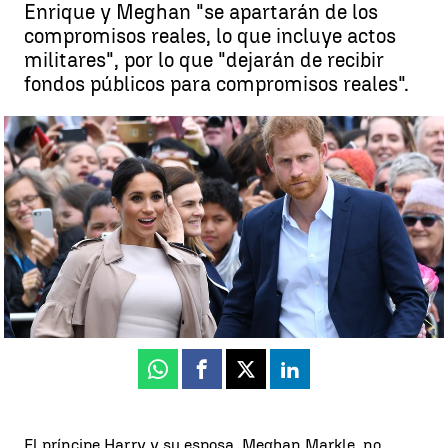
Enrique y Meghan "se apartarán de los
compromisos reales, lo que incluye actos
militares", por lo que "dejarán de recibir
fondos públicos para compromisos reales".
¿Qué perderán y qué mantendrán los Duques de Sussex tras el
'Megxit'? |
Antena 3 Noticias
Reino Unido
Antena 3 Noticias
Actualizado:
19 de enero de 2020, 15:30
Publicado:
19 de enero de 2020, 14:22
Whatsapp
Facebook
X
Linkedin
El príncipe Harry y su esposa, Meghan Markle, no