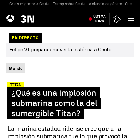
Crisis migratoria Ceuta
Trump sobre Ceuta
Violencia de género
Guerra U
Antena
ÚLTIMA
Noticias
3
HORA
EN DIRECTO
Felipe VI prepara una visita histórica a Ceuta
Mundo
TITAN
¿Qué es una implosión
submarina como la del
sumergible Titan?
La marina estadounidense cree que una
implosión submarina fue lo que provocó la