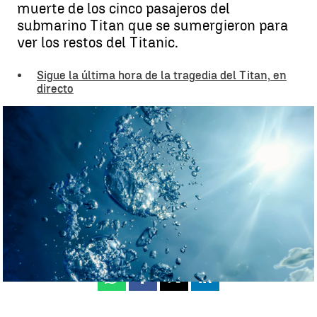
muerte de los cinco pasajeros del
submarino Titan que se sumergieron para
ver los restos del Titanic.
Sigue la última hora de la tragedia del Titan, en
directo
La principal hipótesis |
Freepik
María José Zamora
Actualizado:
23 de junio de 2023, 15:10
Publicado:
23 de junio de 2023, 10:55
Whatsapp
Facebook
X
Linkedin