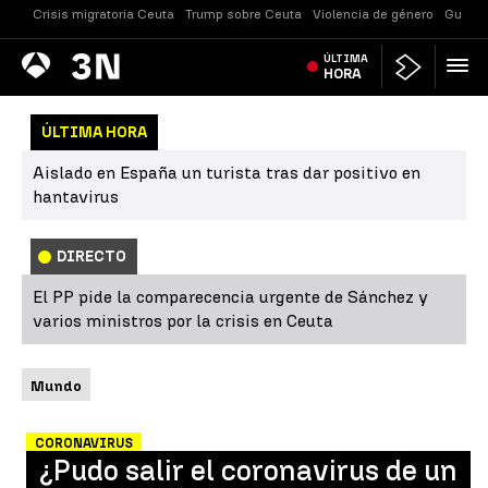
Crisis migratoria Ceuta
Trump sobre Ceuta
Violencia de género
Guerra
Antena
ÚLTIMA
Noticias
3
HORA
ÚLTIMA HORA
Aislado en España un turista tras dar positivo en
hantavirus
DIRECTO
El PP pide la comparecencia urgente de Sánchez y
varios ministros por la crisis en Ceuta
Mundo
CORONAVIRUS
¿Pudo salir el coronavirus de un