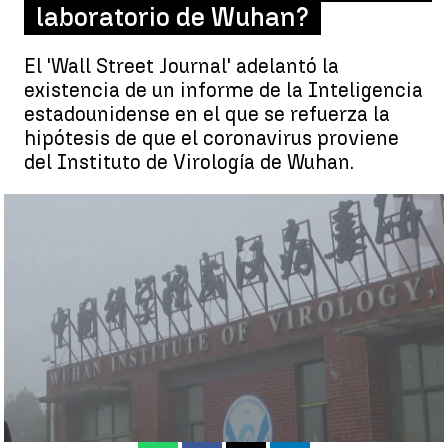
laboratorio de Wuhan?
El 'Wall Street Journal' adelantó la
existencia de un informe de la Inteligencia
estadounidense en el que se refuerza la
hipótesis de que el coronavirus proviene
del Instituto de Virología de Wuhan.
Un informe de inteligencia de EE.UU. refuerza la teoría de que el
covid-19 proviene de un laboratorio chino |
Antena 3 Noticias
Antena 3 Noticias
Publicado:
24 de mayo de 2021, 23:35
Whatsapp
Facebook
X
Linkedin