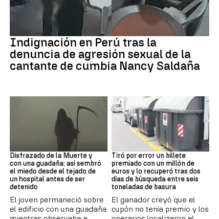
Perú
Indignación en Perú tras la
denuncia de agresión sexual de la
cantante de cumbia Nancy Saldaña
Muerte
Premios
Disfrazado de la Muerte y
Tiró por error un billete
con una guadaña: así sembró
premiado con un millón de
el miedo desde el tejado de
euros y lo recuperó tras dos
un hospital antes de ser
días de búsqueda entre seis
detenido
toneladas de basura
El joven permaneció sobre
El ganador creyó que el
el edificio con una guadaña
cupón no tenía premio y los
mientras observaba a
operarios localizaron el