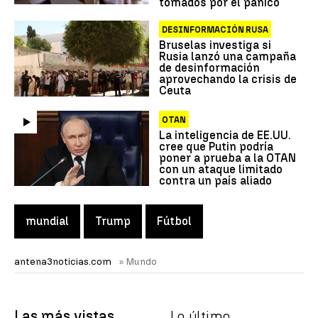
tomados por el pánico
DESINFORMACIÓN RUSA
Bruselas investiga si
Rusia lanzó una campaña
de desinformación
aprovechando la crisis de
Ceuta
OTAN
La inteligencia de EE.UU.
cree que Putin podría
poner a prueba a la OTAN
con un ataque limitado
contra un país aliado
mundial
Trump
Fútbol
antena3noticias.com
» Mundo
Las más vistas
Lo último