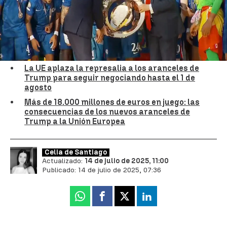
celebración del Chelsea tras ganar el
Mundial de Clubes
Ignora el protocolo y se suma a los jugadores en el
momento más simbólico del título.
La UE aplaza la represalia a los aranceles de
Trump para seguir negociando hasta el 1 de
agosto
Más de 18.000 millones de euros en juego: las
consecuencias de los nuevos aranceles de
Trump a la Unión Europea
Celia de Santiago
Actualizado:
14 de julio de 2025, 11:00
Publicado:
14 de julio de 2025, 07:36
Whatsapp
Facebook
X
Linkedin