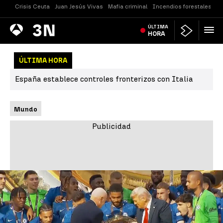
Crisis Ceuta
Juan Jesús Vivas
Mafia criminal
Incendios forestales
Vi
Antena
ÚLTIMA
Noticias
3
HORA
ÚLTIMA HORA
España establece controles fronterizos con Italia
Mundo
Trump irrumpe en la celebración del Chelsea tras ganar el
Mundial de Clubes |
Antena 3 Noticias
TRUMP
Vídeo: Trump irrumpe en la