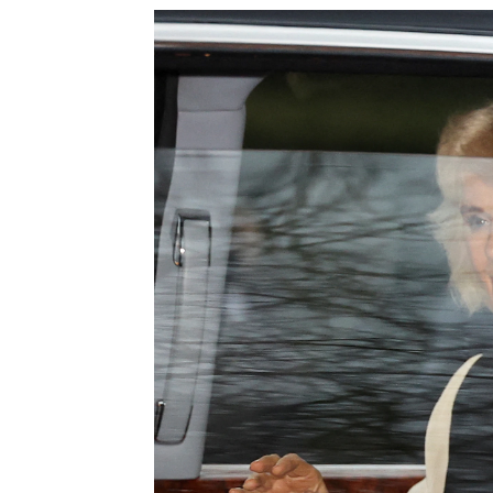
Toni Baena
Publicado:
07 de febrero de 2024, 11:3
El primer acto al que acudirá h
investidura en el castillo de Wi