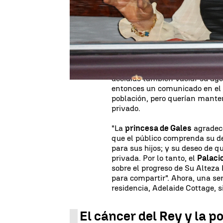
la tarde tiene un evento para
acto será cuando se podría refe
aludirá a la de su mujer.
El pasado 16 de enero se anunc
operación abdominal y que debí
alarmas saltaron. Hubo todo ti
decidido también vaciar su age
entonces un comunicado en el 
población, pero querían mante
privado.
"La
princesa de Gales
agradece
que el público comprenda su d
para sus hijos; y su deseo de
privada. Por lo tanto, el
Palaci
sobre el progreso de Su Alteza
para compartir". Ahora, una s
residencia, Adelaide Cottage, 
El cáncer del Rey y la p