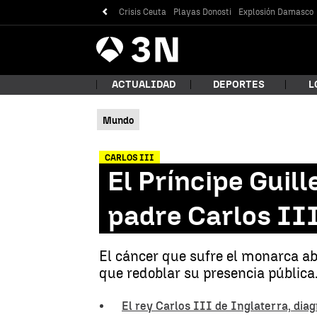
Crisis Ceuta
Playas Donosti
Explosión Damasco
Antena
Noticias
3
ACTUALIDAD
DEPORTES
L
Mundo
¿Qué
CARLOS III
El Príncipe Guil
padre Carlos II
El cáncer que sufre el monarca abr
que redoblar su presencia pública
Bus
El rey Carlos III de Inglaterra, dia