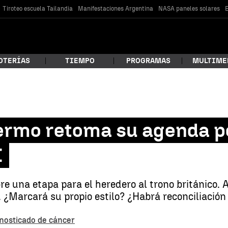
Tiroteo escuela Tailandia
Manifestaciones Argentina
NASA paneles solares
E
OTERÍAS
TIEMPO
PROGRAMAS
MULTIME
 estás buscando?
lermo retoma su agenda p
I
e una etapa para el heredero al trono británico. 
. ¿Marcará su propio estilo? ¿Habrá reconciliaci
car
gnosticado de cáncer