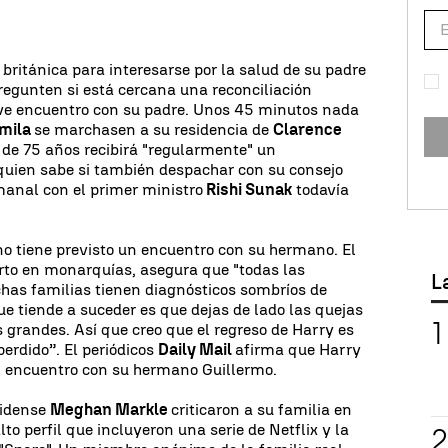
l británica para interesarse por la salud de su padre
egunten si está cercana una reconciliación
ve encuentro con su padre. Unos 45 minutos nada
amila
se marchasen a su residencia de
Clarence
 de 75 años recibirá "regularmente" un
 quien sabe si también despachar con su consejo
manal con el primer ministro
Rishi Sunak
todavía
 no tiene previsto un encuentro con su hermano. El
erto en monarquías, asegura que "todas las
L
chas familias tienen diagnósticos sombríos de
ue tiende a suceder es que dejas de lado las quejas
 grandes. Así que creo que el regreso de Harry es
erdido”. El periódicos
Daily Mail
afirma que Harry
n encuentro con su hermano Guillermo.
nidense
Meghan Markle
criticaron a su familia en
to perfil que incluyeron una serie de Netflix y la