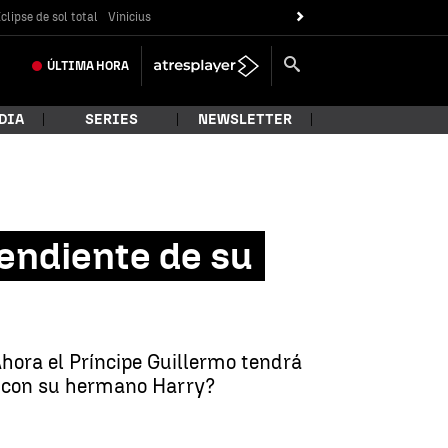
clipse de sol total
Vinicius
ÚLTIMA
HORA
DIA
SERIES
NEWSLETTER
endiente de su
Ahora el Príncipe Guillermo tendrá
ón con su hermano Harry?