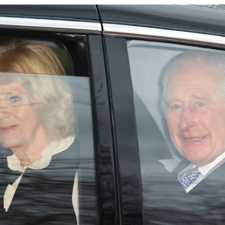
Whatsapp
Facebook
X
Linkedin
9
oy el
príncipe Guillermo
es una ceremonia de
ndsor, entre otras, a la futbolista Ellen White. Y por