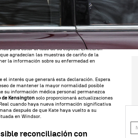
 la ONG London´s Air Ambulance en Londres. En este
rir a la salud de su padre y quién sabe si también
ió que
Kate Middleton
se había sometido a una
a estar dos semanas ingresada en el hospital, las
po de especulaciones. El príncipe de Gales había
nda para estar al lado de su esposa. Emitieron
que agradecían las muestras de cariño de la
ner la información sobre su enfermedad en
 el interés que generará esta declaración. Espera
eseo de mantener la mayor normalidad posible
 que su información médica personal permanezca
o de Kensington
solo proporcionará actualizaciones
 Real cuando haya nueva información significativa
emana después de que Kate haya vuelto a su
situada en Windsor.
osible reconciliación con