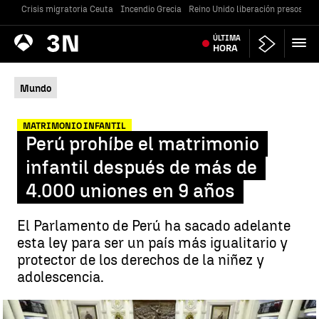
Crisis migratoria Ceuta
Incendio Grecia
Reino Unido liberación presos
Gu
Antena
ÚLTIMA
Noticias
3
HORA
Mundo
MATRIMONIO INFANTIL
Perú prohíbe el matrimonio
infantil después de más de
4.000 uniones en 9 años
El Parlamento de Perú ha sacado adelante
esta ley para ser un país más igualitario y
protector de los derechos de la niñez y
adolescencia.