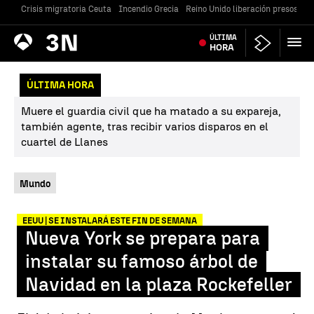
Crisis migratoria Ceuta
Incendio Grecia
Reino Unido liberación presos
Gu
Antena
ÚLTIMA
Noticias
3
HORA
ÚLTIMA HORA
Muere el guardia civil que ha matado a su expareja,
también agente, tras recibir varios disparos en el
cuartel de Llanes
Mundo
EEUU | SE INSTALARÁ ESTE FIN DE SEMANA
Nueva York se prepara para
instalar su famoso árbol de
Navidad en la plaza Rockefeller