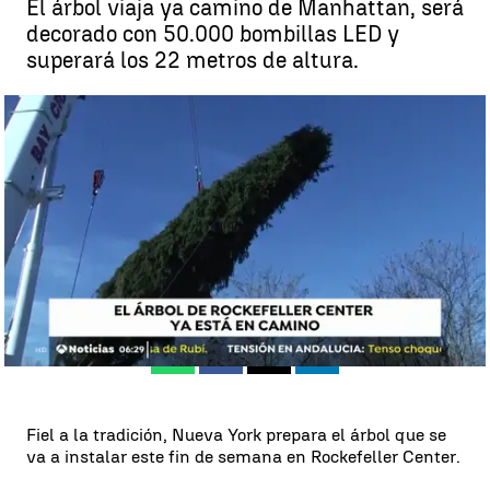
El árbol viaja ya camino de Manhattan, será
decorado con 50.000 bombillas LED y
superará los 22 metros de altura.
Nueva York se prepara para instalar su famoso árbol de Navidad en
la plaza Rockefeller |
antena3noticias.com
EEUU
Antena 3 Noticias
Publicado:
09 de noviembre de 2018, 08:14
Whatsapp
Facebook
X
Linkedin
Fiel a la tradición, Nueva York prepara el árbol que se
va a instalar este fin de semana en Rockefeller Center.