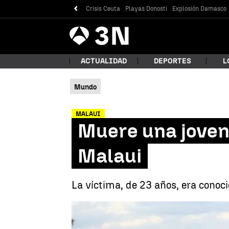
Crisis Ceuta
Playas Donosti
Explosión Damasco
Antena
Noticias
3
ACTUALIDAD
DEPORTES
L
Mundo
¿Qué
MALAUI
Muere una joven
Malaui
La víctima, de 23 años, era conoci
Bus