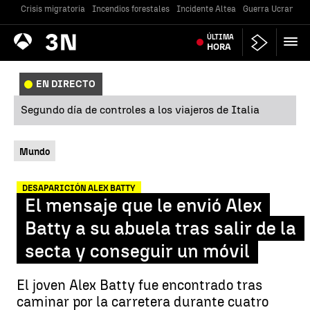
Crisis migratoria
Incendios forestales
Incidente Altea
Guerra Ucrania
Antena
ÚLTIMA
Noticias
3
HORA
EN DIRECTO
Segundo día de controles a los viajeros de Italia
Mundo
DESAPARICIÓN ALEX BATTY
El mensaje que le envió Alex
Batty a su abuela tras salir de la
secta y conseguir un móvil
El joven Alex Batty fue encontrado tras
caminar por la carretera durante cuatro