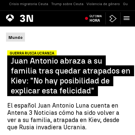
Crisis migratoria Ceuta
Trump sobre Ceuta
Violencia de género
Guerra
Antena
ÚLTIMA
Noticias
3
HORA
Mundo
GUERRA RUSIA UCRANIA
Juan Antonio abraza a su
familia tras quedar atrapados en
Kiev: "No hay posibilidad de
explicar esta felicidad"
El español Juan Antonio Luna cuenta en
Antena 3 Noticias cómo ha sido volver a
ver a su familia, atrapada en Kiev, desde
que Rusia invadiera Ucrania.