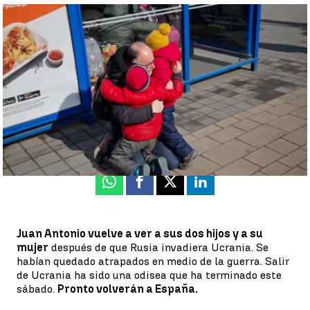
Juan Antonio abraza a su familia tras quedar atrapados en Kiev:
"No hay posibilidad de explicar esta felicidad" |
Antena 3 Noticias
Neila Gallego
Publicado:
05 de marzo de 2022, 22:01
Whatsapp
Facebook
X
Linkedin
Juan Antonio vuelve a ver a sus dos hijos y a su
mujer
después de que Rusia invadiera Ucrania. Se
habían quedado atrapados en medio de la guerra. Salir
de Ucrania ha sido una odisea que ha terminado este
sábado.
Pronto volverán a España.