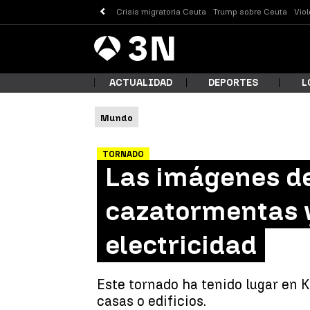
Crisis migratoria Ceuta
Trump sobre Ceuta
Vio
Antena
Noticias
3
ACTUALIDAD
DEPORTES
L
Mundo
¿Qué
TORNADO
Las imágenes d
cazatormentas y
electricidad
Este tornado ha tenido lugar en 
Busc
casas o edificios.