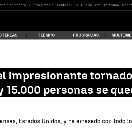
lencia de género
Guerra Ucrania
Tiroteo EEUU
Guerra Irán
Infantino
Vacac
OTERÍAS
TIEMPO
PROGRAMAS
MULTIME
 estás buscando?
el impresionante tornad
 15.000 personas se que
Kansas, Estados Unidos, y ha arrasado con todo 
ar