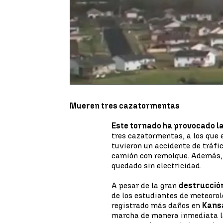
provocando la destrucción de l
dejando a miles de personas a
tres muertos porque arrasa con
Este
tornado de Kansas
arras
literalmente, ha destruido casa
corriendo de sus casas para evi
Mueren tres cazatormentas
Este tornado ha provocado l
tres cazatormentas, a los que el
tuvieron un accidente de tráfic
camión con remolque. Además, 
quedado sin electricidad.
A pesar de la gran
destrucció
de los estudiantes de meteorol
registrado más daños en
Kans
marcha de manera inmediata l