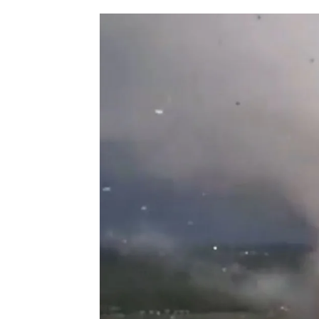
Las imágenes del 
Ángela Clemente
Publicado:
02 de mayo de 2022, 08:
Un
tornado
pone a la poblaci