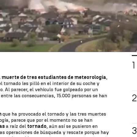
os edificios y las casas que encuentra a su paso y
fectadas. Además, el tornado también ha dejado
 todo los que encuentra.
a con todo lo que encuentra a su paso,
s por lo que los vecinos han tenido que salir
tar que el tornado les pillase dentro.
L
a muerte de tres estudiantes de meteorología
,
 tornado les pilló en el interior de su coche y
o. Al parecer, el vehículo fue golpeado por un
entre las consecuencias, 15.000 personas se han
n
que ha provocado el tornado y las tres muertes
ogía, parece que por el momento no se han
as
a raíz del
tornado
, aún así se pusieron en
as operaciones de búsqueda y rescate porque hay