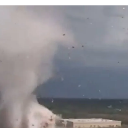
impresionante tornado donde mueren 3 cazatormentas y 15.000 personas
Whatsapp
Facebook
X
Linkedin
54
ón de
Kansas
, en
Estados Unidos
, en alerta