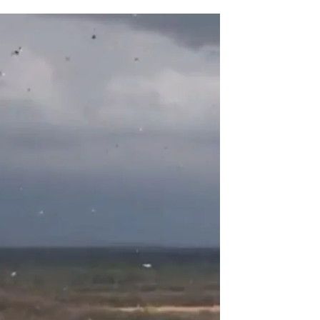
 se quedan sin electricidadUn |
Antena 3 Noticias