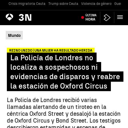
Crisis migratoria Ceuta
Trump sobre Ceuta
Violencia de género
Guerra U
Antena
ÚLTIMA
Noticias
3
HORA
Mundo
REINO UNIDO | UNA MUJER HA RESULTADO HERIDA
La Policía de Londres no
localiza a sospechosos ni
evidencias de disparos y reabre
la estación de Oxford Circus
La Policía de Londres recibió varias
llamadas alertando de un tiroteo en la
céntrica Oxford Street y desalojó la estación
de Oxford Circus y Bond Street. Los testigos
describieron estampidas y escenas de