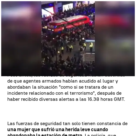
La Policía de Londres no localiza a sospechosos ni evidencia de
disparos y reabre la estación de Oxford Circus |
La Policía de
Londres no localiza a sospechosos ni evidencia de disparos y reabre
la estación de Oxford Circus
Los testigos describieron estampidas y escenas de
pánico en las cercanías de la estación, una zona
comercial que estaba llena de compradores en la
jornada de rebajas del '
Black Friday
'. "
No hemos
localizado ninguna traza de sospechosos
, pruebas de
que se hayan disparado tiros, ni heridos", informó la
policía metropolitana de Londres.
Poco antes, las fuerzas de seguridad habían advertido
de que agentes armados habían acudido al lugar y
abordaban la situación "como si se tratara de un
incidente relacionado con el terrorismo", después de
haber recibido diversas alertas a las 16.38 horas GMT.
Las fuerzas de seguridad tan solo tienen constancia de
una mujer que sufrió una herida leve cuando
abandonaba la estación de metro
. La policía, que