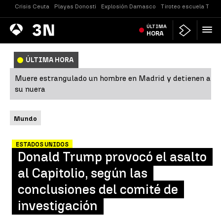
Crisis Ceuta
Playas Donosti
Explosión Damasco
Tiroteo escuela Taila
Antena
ÚLTIMA
Noticias
3
HORA
ÚLTIMA HORA
Muere estrangulado un hombre en Madrid y detienen a
su nuera
Mundo
ESTADOS UNIDOS
Donald Trump provocó el asalto
al Capitolio, según las
conclusiones del comité de
investigación