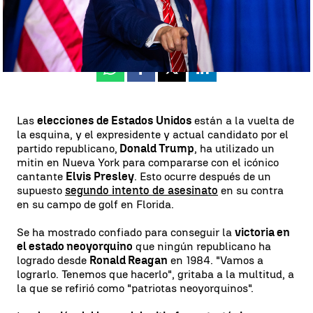
Irene Rodríguez
Publicado:
19 de septiembre de 2024, 19:07
Whatsapp
Facebook
X
Linkedin
Las
elecciones de Estados Unidos
están a la vuelta de
la esquina, y el expresidente y actual candidato por el
partido republicano,
Donald Trump
, ha utilizado un
mitin en Nueva York para compararse con el icónico
cantante
Elvis Presley
. Esto ocurre después de un
supuesto
segundo intento de asesinato
en su contra
en su campo de golf en Florida.
Se ha mostrado confiado para conseguir la
victoria en
el estado neoyorquino
que ningún republicano ha
logrado desde
Ronald Reagan
en 1984. "Vamos a
lograrlo. Tenemos que hacerlo", gritaba a la multitud, a
la que se refirió como "patriotas neoyorquinos".