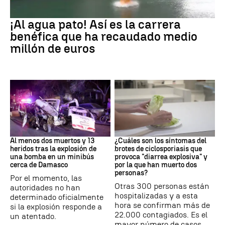
EEUU
¡Al agua pato! Así es la carrera
benéfica que ha recaudado medio
millón de euros
SIRIA
Brote
Al menos dos muertos y 13
¿Cuáles son los síntomas del
heridos tras la explosión de
brotes de ciclosporiasis que
una bomba en un minibús
provoca "diarrea explosiva" y
cerca de Damasco
por la que han muerto dos
personas?
Por el momento, las
Otras 300 personas están
autoridades no han
hospitalizadas y a esta
determinado oficialmente
hora se confirman más de
si la explosión responde a
22.000 contagiados. Es el
un atentado.
mayor número de casos