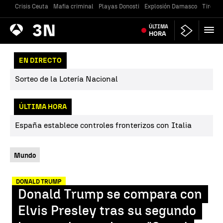
Crisis Ceuta
Mafia criminal
Playas Donosti
Explosión Damasco
Tiroteo
Antena
ÚLTIMA
Noticias
3
HORA
EN DIRECTO
Sorteo de la Lotería Nacional
ÚLTIMA HORA
España establece controles fronterizos con Italia
Mundo
DONALD TRUMP
Donald Trump se compara con
Elvis Presley tras su segundo