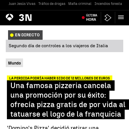
Juan Jesús Vivas
Tráfico de drogas
Mafia criminal
Incendios forestales
Antena
ÚLTIMA
Noticias
3
HORA
EN DIRECTO
Segundo día de controles a los viajeros de Italia
Mundo
LA PERDIDA PODRÍA HABER SIDO DE 12 MILLONES DE EUROS
Una famosa pizzeria cancela
una promoción por su éxito:
ofrecía pizza gratis de por vida al
tatuarse el logo de la franquicia
'Domino's Pizza' decidió retirar una