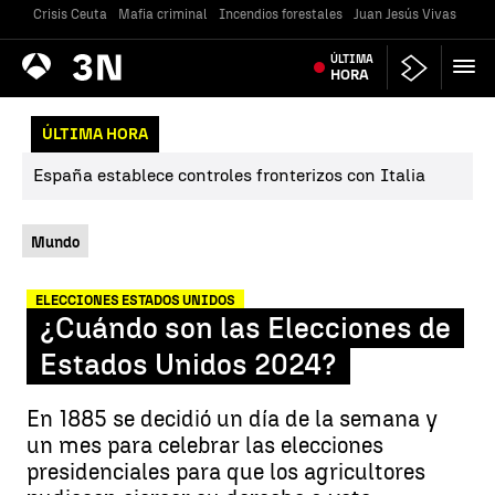
Crisis Ceuta
Mafia criminal
Incendios forestales
Juan Jesús Vivas
Vivi
Antena
ÚLTIMA
Noticias
3
HORA
ÚLTIMA HORA
España establece controles fronterizos con Italia
Mundo
ELECCIONES ESTADOS UNIDOS
¿Cuándo son las Elecciones de
Estados Unidos 2024?
En 1885 se decidió un día de la semana y
un mes para celebrar las elecciones
presidenciales para que los agricultores