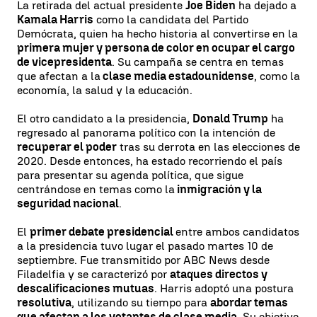
La retirada del actual presidente
Joe Biden
ha dejado a
Kamala Harris
como la candidata del Partido
Demócrata, quien ha hecho historia al convertirse en la
primera mujer y persona de color en ocupar el cargo
de vicepresidenta
. Su campaña se centra en temas
que afectan a la
clase media estadounidense
, como la
economía, la salud y la educación.
El otro candidato a la presidencia,
Donald Trump
ha
regresado al panorama político con la intención de
recuperar el poder
tras su derrota en las elecciones de
2020. Desde entonces, ha estado recorriendo el país
para presentar su agenda política, que sigue
centrándose en temas como la
inmigración y la
seguridad nacional
.
El
primer debate presidencial
entre ambos candidatos
a la presidencia tuvo lugar el pasado martes 10 de
septiembre. Fue transmitido por ABC News desde
Filadelfia y se caracterizó por
ataques directos y
descalificaciones mutuas
. Harris adoptó una postura
resolutiva
, utilizando su tiempo para
abordar temas
que afectan a los votantes de clase media
. Su objetivo