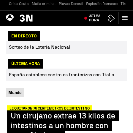
Crisis Ceuta
Mafia criminal
Playas Donosti
Explosión Damasco
Tiroteo
Antena
ÚLTIMA
Noticias
3
HORA
EN DIRECTO
Sorteo de la Lotería Nacional
ÚLTIMA HORA
España establece controles fronterizos con Italia
Mundo
LE QUITARON 76 CENTÍMETROS DE INTESTINO
Un cirujano extrae 13 kilos de
intestinos a un hombre con