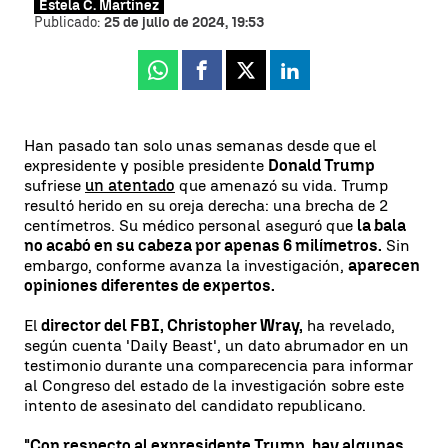
Estela C. Martínez
Publicado:
25 de julio de 2024, 19:53
Whatsapp
Facebook
X
Linkedin
Han pasado tan solo unas semanas desde que el
expresidente y posible presidente
Donald Trump
sufriese
un atentado
que amenazó su vida. Trump
resultó herido en su oreja derecha: una brecha de 2
centímetros. Su médico personal aseguró que
la bala
no acabó en su cabeza por apenas 6 milímetros.
Sin
embargo, conforme avanza la investigación,
aparecen
opiniones
diferentes
de expertos.
El
director del FBI, Christopher Wray,
ha revelado,
según cuenta 'Daily Beast', un dato abrumador en un
testimonio durante una comparecencia para informar
al Congreso del estado de la investigación sobre este
intento de asesinato del candidato republicano.
"Con respecto al expresidente Trump, hay algunas