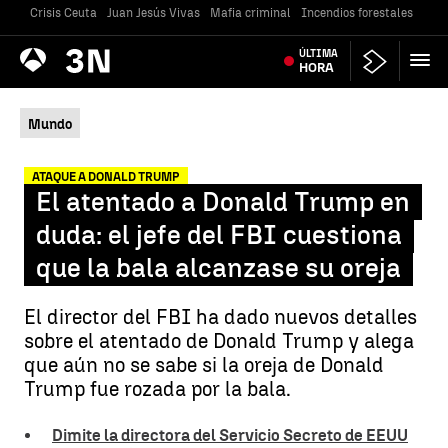
Crisis Ceuta
Juan Jesús Vivas
Mafia criminal
Incendios forestales
Vivi
Antena
ÚLTIMA
Noticias
3
HORA
Mundo
ATAQUE A DONALD TRUMP
El atentado a Donald Trump en
duda: el jefe del FBI cuestiona
que la bala alcanzase su oreja
El director del FBI ha dado nuevos detalles
sobre el atentado de Donald Trump y alega
que aún no se sabe si la oreja de Donald
Trump fue rozada por la bala.
Dimite la directora del Servicio Secreto de EEUU