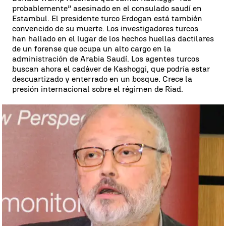
probablemente” asesinado en el consulado saudí en
Estambul. El presidente turco Erdogan está también
convencido de su muerte. Los investigadores turcos
han hallado en el lugar de los hechos huellas dactilares
de un forense que ocupa un alto cargo en la
administración de Arabia Saudí. Los agentes turcos
buscan ahora el cadáver de Kashoggi, que podría estar
descuartizado y enterrado en un bosque. Crece la
presión internacional sobre el régimen de Riad.
Muere en un accidente de tráfico uno de los presuntos asesinos del
periodista saudí Jamal Khashoggi |
Reuters
Unos 3.000 hondureños se abren camino en
Guatemala con la intención de llegar a Estados
Unidos
Sube la tensión por la caravana de 3.000 hondureños
que se dirige a Estados Unidos. Trump ha dicho que
está dispuesto a enviar al ejército a la frontera con
México. Tras la amenaza, México ha enviado a 244
militares a patrullar el puesto fronterizo de Ciudad
Hidalgo. Los hondureños huyen de la pobreza y de la