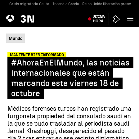
Crisis migratoria Ceuta
Incendio Grecia
Reino Unido liberación presos
Gu
Antena
ÚLTIMA
Noticias
3
HORA
Mundo
MANTENTE BIEN INFORMADO
#AhoraEnElMundo, las noticias
internacionales que están
marcando este viernes 18 de
octubre
Médicos forenses turcos han registrado una
furgoneta propiedad del consulado saudí en
la que se pudo trasladar al periodista saudí
Jamal Khashoggi, desaparecido el pasado
día 2 tras entrar en ese recinto diplomático,