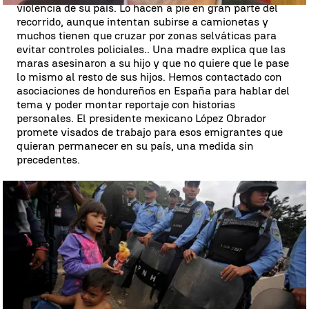
violencia de su país. Lo hacen a pie en gran parte del
recorrido, aunque intentan subirse a camionetas y
muchos tienen que cruzar por zonas selváticas para
evitar controles policiales.. Una madre explica que las
maras asesinaron a su hijo y que no quiere que le pase
lo mismo al resto de sus hijos. Hemos contactado con
asociaciones de hondureños en España para hablar del
tema y poder montar reportaje con historias
personales. El presidente mexicano López Obrador
promete visados de trabajo para esos emigrantes que
quieran permanecer en su país, una medida sin
precedentes.
Unos 3.000 hondureños se abren camino en Guatemala con la
intención de llegar a Estados Unidos |
Reuters
Avalancha en Estados Unidos para ganar 900
millones a la lotería
Sorteo millonario en Estados Unidos. Son casi 970
millones de dólares (850 millones de euros) a quien
acierte el resultado. En todos los estados, los lugares
de apuesta registran una afluencia constante de