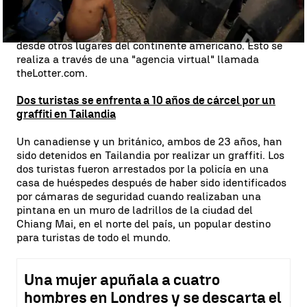
apostantes. En sus 22 años, el Mega Millions ha
repartido muchos millones en los Estados Unidos, pero
lo que no todos saben es que también es posible ganar
desde otros lugares del continente americano. Esto se
realiza a través de una "agencia virtual" llamada
theLotter.com.
Dos turistas se enfrenta a 10 años de cárcel por un
graffiti en Tailandia
Un canadiense y un británico, ambos de 23 años, han
sido detenidos en Tailandia por realizar un graffiti. Los
dos turistas fueron arrestados por la policía en una
casa de huéspedes después de haber sido identificados
por cámaras de seguridad cuando realizaban una
pintana en un muro de ladrillos de la ciudad del
Chiang Mai, en el norte del país, un popular destino
para turistas de todo el mundo.
Una mujer apuñala a cuatro
hombres en Londres y se descarta el