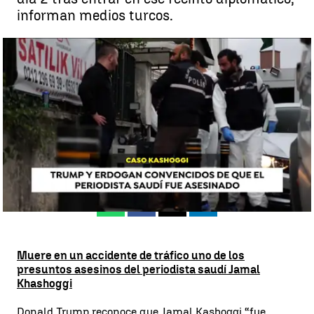
informan medios turcos.
#AhoraEnElMundo, las noticias internacionales que están
marcando este viernes 18 de octubre |
antena3noticias.com
Madrid
Antena 3 Noticias
Publicado:
19 de octubre de 2018, 13:12
Whatsapp
Facebook
X
Linkedin
Muere en un accidente de tráfico uno de los
presuntos asesinos del periodista saudí Jamal
Khashoggi
Donald Trump reconoce que Jamal Kashoggi “fue