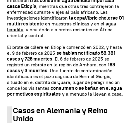
infectaron
tras consumir agua bendita importada
desde Etiopía
, mientras que otras tres contrajeron la
enfermedad durante viajes al país africano. Las
investigaciones identificaron
la cepa
Vibrio cholerae O1
multirresistente
en muestras clínicas y en el
agua
bendita
, vinculándola a brotes recientes en África
oriental y central.
El brote de cólera en Etiopía comenzó en 2022, y hasta
el 9 de febrero de 2025
se habían notificado 58.381
casos y 726 muertes
. El 6 de febrero de 2025 se
registró un rebrote en la región de Amhara, con
163
casos y 3 muertes
. Una fuente de contaminación
identificada es el pozo sagrado de Bermel Giorgis,
situado en el distrito de Quara, lugar de peregrinación
donde los visitantes
consumen o se bañan en el agua
por motivos espirituales
y a menudo la llevan a casa.
Casos en Alemania y Reino
Unido