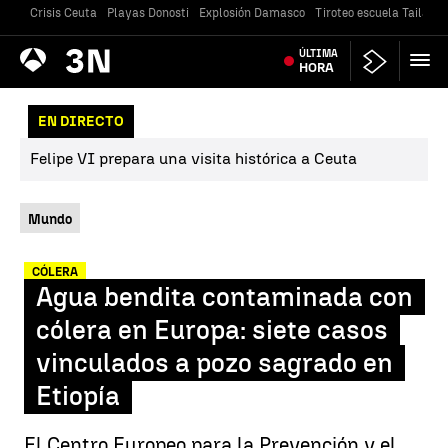
Crisis Ceuta
Playas Donosti
Explosión Damasco
Tiroteo escuela Tailandi
Antena
ÚLTIMA
Noticias
3
HORA
EN DIRECTO
Felipe VI prepara una visita histórica a Ceuta
Mundo
CÓLERA
Agua bendita contaminada con
cólera en Europa: siete casos
vinculados a pozo sagrado en
Etiopía
El Centro Europeo para la Prevención y el