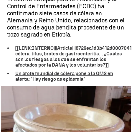
Control de Enfermedades (ECDC) ha
confirmado siete casos de cólera en
Alemania y Reino Unido, relacionados con el
consumo de agua bendita procedente de un
pozo sagrado en Etiopía.
[[LINK:INTERNO|||Article|||6729ed1d3b412d0007041d
cólera, tifus, brotes de gastroenteritis… ¿Cuáles
son los riesgos a los que se enfrentan los
afectados por la DANA y los voluntarios?]]
Un brote mundial de cólera pone a la OMS en
alerta: "Hay riesgo de epidemia"