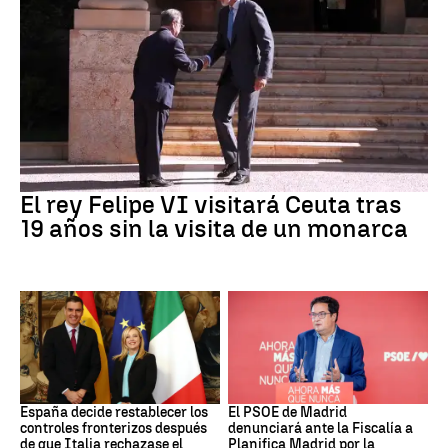
Crisis Migratoria
El rey Felipe VI visitará Ceuta tras
19 años sin la visita de un monarca
CRISIS MIGRATORIA
PSOE MADRID
España decide restablecer los
El PSOE de Madrid
controles fronterizos después
denunciará ante la Fiscalía a
de que Italia rechazase el
Planifica Madrid por la