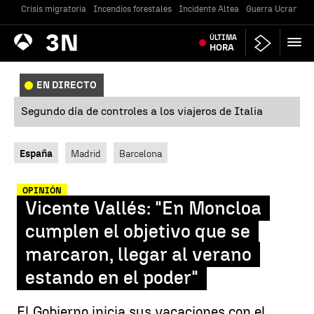
Crisis migratoria
Incendios forestales
Incidente Altea
Guerra Ucrania
Antena
ÚLTIMA
Noticias
3
HORA
EN DIRECTO
Segundo día de controles a los viajeros de Italia
España
Madrid
Barcelona
OPINIÓN
Vicente Vallés: "En Moncloa
cumplen el objetivo que se
marcaron, llegar al verano
estando en el poder"
El Gobierno inicia sus vacaciones con el