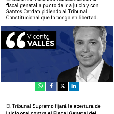
fiscal general a punto de ir a juicio y con
Santos Cerdán pidiendo al Tribunal
Constitucional que lo ponga en libertad.
Vicente Vallés: "En Moncloa cumplen el objetivo que se marcaron,
llegar al verano estando en el poder" |
antena3noticias.com
Vicente Vallés
Publicado:
30 de julio de 2025, 21:42
Whatsapp
Facebook
X
Linkedin
El Tribunal Supremo fijará la apertura de
juicio oral contra el Fiscal General del