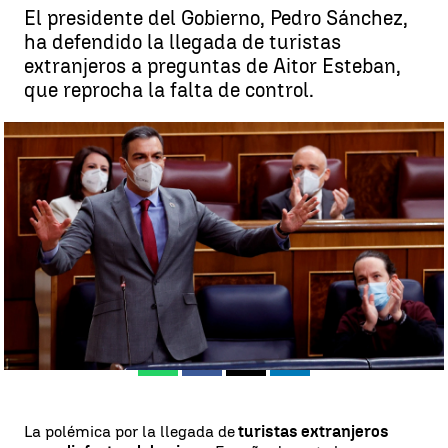
El presidente del Gobierno, Pedro Sánchez,
ha defendido la llegada de turistas
extranjeros a preguntas de Aitor Esteban,
que reprocha la falta de control.
Pedro Sánchez defiende que España sigue las recomendaciones de
la UE sobre los viajeros internacionales |
EFE
Antena 3 Noticias
Publicado:
24 de marzo de 2021, 16:45
Whatsapp
Facebook
X
Linkedin
La polémica por la llegada de
turistas extranjeros