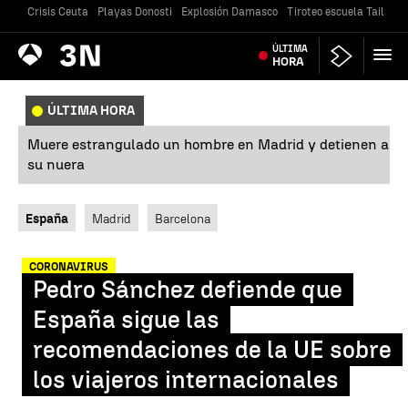
Crisis Ceuta
Playas Donosti
Explosión Damasco
Tiroteo escuela Tailandi
Antena
ÚLTIMA
Noticias
3
HORA
ÚLTIMA HORA
Muere estrangulado un hombre en Madrid y detienen a
su nuera
España
Madrid
Barcelona
CORONAVIRUS
Pedro Sánchez defiende que
España sigue las
recomendaciones de la UE sobre
los viajeros internacionales