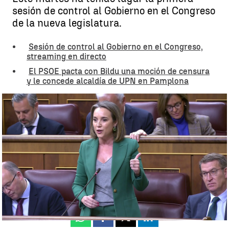
sesión de control al Gobierno en el Congreso
de la nueva legislatura.
Sesión de control al Gobierno en el Congreso,
streaming en directo
El PSOE pacta con Bildu una moción de censura
y le concede alcaldía de UPN en Pamplona
El rifirrafe entre Gamarra y Calviño |
Antena 3 Noticias
Luis Alcantud
Publicado:
13 de diciembre de 2023, 09:13
Whatsapp
Facebook
X
Linkedin