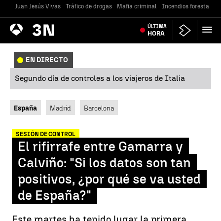
Juan Jesús Vivas
Tráfico de drogas
Mafia criminal
Incendios forestales
Antena
ÚLTIMA
Noticias
3
HORA
EN DIRECTO
Segundo día de controles a los viajeros de Italia
España
Madrid
Barcelona
SESIÓN DE CONTROL
El rifirrafe entre Gamarra y
Calviño: "Si los datos son tan
positivos, ¿por qué se va usted
de España?"
Este martes ha tenido lugar la primera