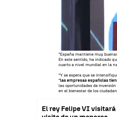
El Rey ha destacado este jueve
Iberoamericana
, el "crecient
aprovechar las "oportunidades
Iberoamérica es ya desde hace 
El jefe de Estado ha sido el en
XII Encuentro Empresarial 
de la Cumbre Iberoamericana qu
guatemalteca de Antigua.
"España mantiene muy buenas 
En este sentido, ha indicado q
cuarto a nivel mundial en la 
"Y se espera que se intensifi
"
las empresas españolas tiene
las oportunidades de inversión 
en el bienestar de los ciudadan
El rey Felipe VI visitará