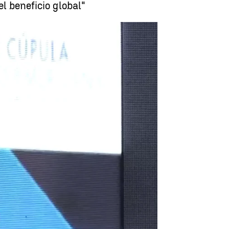
l beneficio global"
e empresarios iberoamericanos |
antena3noticias.com