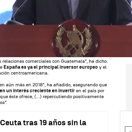
s, en el marco de la XXVI
Cumbre
e interés" de las empresas españolas por
 de inversión" en Guatemala, recordando que
tiempo "una prioridad" para ellas.
cargado de pronunciar el
discurso de clausura de
Iberoamericano
, que se celebra en los márgenes
e tiene lugar estos días en la ciudad
relaciones comerciales con Guatemala", ha dicho.
ue
España es ya el principal inversor europeo
y el
nación centroamericana.
quen aún más en 2018", ha añadido, asegurando que
n un interés creciente en invertir
en el país por
que éste ofrece, (...) repercutiendo positivamente
os".
 Ceuta tras 19 años sin la