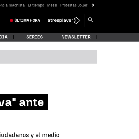
encia machista
El tiempo
Messi
Protestas Sóller
ÚLTIMA
HORA
DIA
SERIES
NEWSLETTER
iva" ante
ciudadanos y el medio