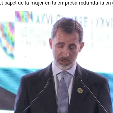
 papel de la mujer en la empresa redundaría en e
El Rey defiende una "globalización inclusiva" ant
Whatsapp
Facebook
X
Linkedin