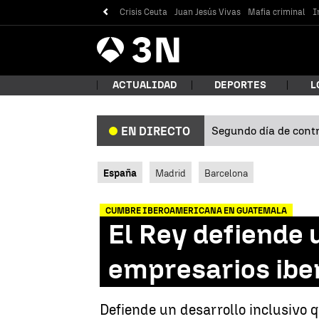
Crisis Ceuta
Juan Jesús Vivas
Mafia criminal
I
Antena
Noticias
3
ACTUALIDAD
DEPORTES
L
Segundo día de contro
EN DIRECTO
¿Qué
España
Madrid
Barcelona
CUMBRE IBEROAMERICANA EN GUATEMALA
El Rey defiende 
empresarios ib
Bus
Defiende un desarrollo inclusivo 