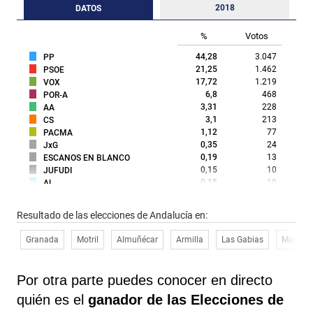
2018
DATOS
%
Votos
44,28
3.047
PP
21,25
1.462
PSOE
17,72
1.219
VOX
6,8
468
POR-A
3,31
228
AA
3,1
213
CS
1,12
77
PACMA
0,35
24
JxG
0,19
13
ESCAÑOS EN BLANCO
0,15
10
JUFUDI
0,15
10
AL
0,13
9
PUM+J
0,13
9
Federación BASTA YA!
Resultado de las elecciones de Andalucía en:
0,12
8
RECORTES CERO
0,07
5
CRSxA
Granada
Motril
Almuñécar
Armilla
Las Gabias
Marace
0,03
2
PCTE
0,03
2
PCPA
0,03
2
IZAR
Por otra parte puedes conocer en directo
0,01
1
N.A.
quién es el
ganador de las Elecciones de