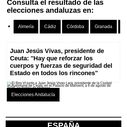
Consulta el resultado de las
elecciones andaluzas en:
Almería
Cádiz
Córdoba
Granada
H
Juan Jesús Vivas, presidente de
Ceuta: "Hay que reforzar los
cuerpos y fuerzas de seguridad del
Estado en todos los rincones"
Elecciones Andalucía
ESPAÑA