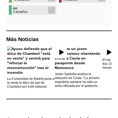
AA
2 escaños
Más Noticias
El rey Feli
tras 19 año
monarca
Javier Saldaña analiza la
situación de Ceuta: "La presión
La Comunidad de Madrid pone a
migratoria siempre ha sido un
la venta el ático de lujo de
arma utilizada por el gobierno de
Chamberí por 6,69 millones
Marruecos"