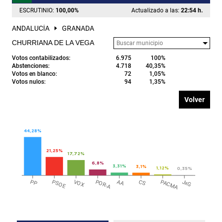
ESCRUTINIO:
100,00
%
Actualizado a las:
22:54 h.
ANDALUCÍA
GRANADA
CHURRIANA DE LA VEGA
Votos contabilizados:
6.975
100%
Abstenciones:
4.718
40,35%
Votos en blanco:
72
1,05%
Votos nulos:
94
1,35%
Volver
44,28%
21,25%
17,72%
6,8%
3,31%
3,1%
1,12%
0,35%
PP
PSOE
VOX
POR-A
AA
CS
PACMA
JxG