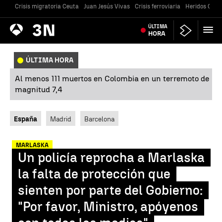
Crisis migratoria Ceuta
Juan Jesús Vivas
Crisis ferroviaria
Heridos Caste
Antena
ÚLTIMA
Noticias
3
HORA
ÚLTIMA HORA
Al menos 111 muertos en Colombia en un terremoto de
magnitud 7,4
España
Madrid
Barcelona
MARLASKA
Un policía reprocha a Marlaska
la falta de protección que
sienten por parte del Gobierno:
"Por favor, Ministro, apóyenos