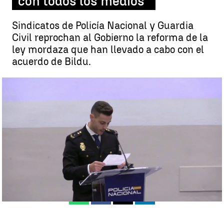
con todos los medios"
Sindicatos de Policía Nacional y Guardia
Civil reprochan al Gobierno la reforma de la
ley mordaza que han llevado a cabo con el
acuerdo de Bildu.
Un policía reprocha a Marlaska la falta de protección que sienten
por parte del Gobierno |
Antena 3 Noticias
Zaira González
Publicado:
03 de octubre de 2024, 19:24
Whatsapp
Facebook
X
Linkedin