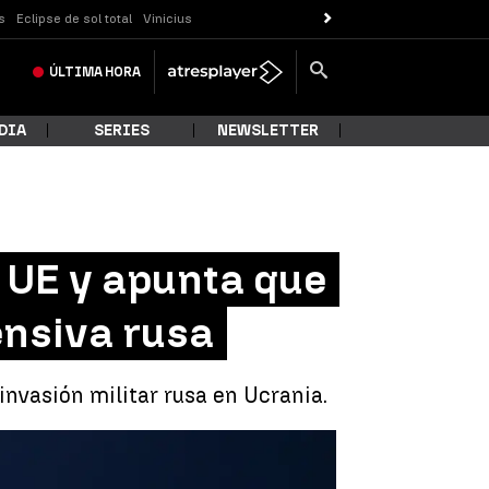
s
Eclipse de sol total
Vinicius
ÚLTIMA
HORA
DIA
SERIES
NEWSLETTER
a UE y apunta que
fensiva rusa
invasión militar rusa en Ucrania.