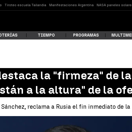
o
Tiroteo escuela Tailandia
Manifestaciones Argentina
NASA paneles solare
OTERÍAS
TIEMPO
PROGRAMAS
MULTIME
 estás buscando?
estaca la "firmeza" de l
stán a la altura" de la o
 Sánchez, reclama a Rusia el fin inmediato de la 
ar