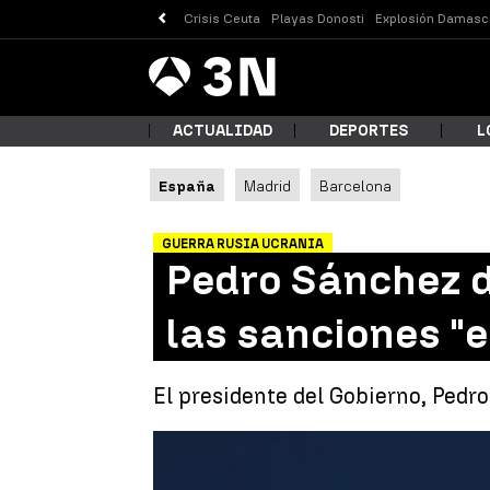
Crisis Ceuta
Playas Donosti
Explosión Damasc
Antena
Noticias
3
ACTUALIDAD
DEPORTES
L
España
Madrid
Barcelona
¿Qué
GUERRA RUSIA UCRANIA
Pedro Sánchez d
las sanciones "e
El presidente del Gobierno, Pedro
Busc