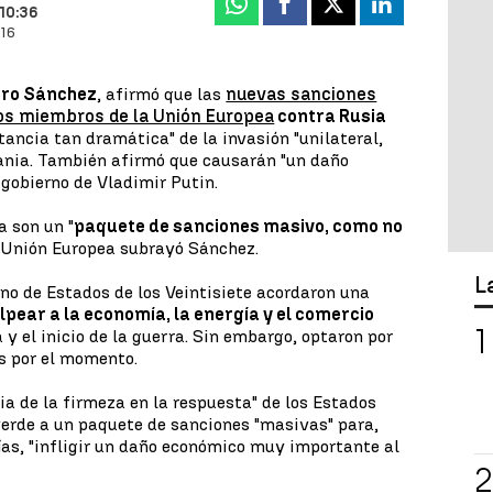
Whatsapp
Facebook
X
Linkedin
 10:36
:16
ro Sánchez
, afirmó que las
nuevas sanciones
dos miembros de la Unión Europea
contra Rusia
stancia tan dramática" de la invasión "unilateral,
rania. También afirmó que causarán "un daño
gobierno de Vladimir Putin.
a son un "
paquete de sanciones masivo, como no
a Unión Europea subrayó Sánchez.
L
rno de Estados de los Veintisiete acordaron una
lpear a la economía, la energía y el comercio
 y el inicio de la guerra. Sin embargo, optaron por
s por el momento.
a de la firmeza en la respuesta" de los Estados
verde a un paquete de sanciones "masivas" para,
ías, "infligir un daño económico muy importante al