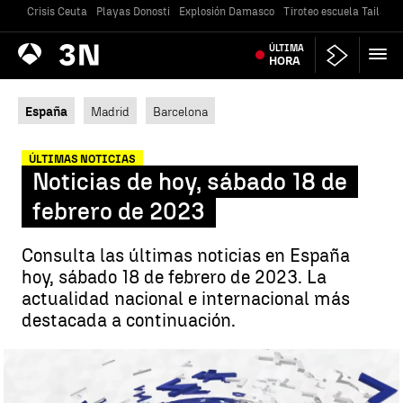
Crisis Ceuta
Playas Donosti
Explosión Damasco
Tiroteo escuela Tailandi
Antena
ÚLTIMA
Noticias
3
HORA
España
Madrid
Barcelona
ÚLTIMAS NOTICIAS
Noticias de hoy, sábado 18 de
febrero de 2023
Consulta las últimas noticias en España
hoy, sábado 18 de febrero de 2023. La
actualidad nacional e internacional más
destacada a continuación.
Noticias de hoy, sábado 18 de febrero de 2023 |
Antena 3 Noticias