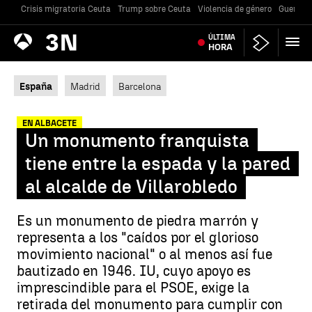
Crisis migratoria Ceuta
Trump sobre Ceuta
Violencia de género
Guerra U
Antena
ÚLTIMA
Noticias
3
HORA
España
Madrid
Barcelona
EN ALBACETE
Un monumento franquista
tiene entre la espada y la pared
al alcalde de Villarobledo
Es un monumento de piedra marrón y
representa a los "caídos por el glorioso
movimiento nacional" o al menos así fue
bautizado en 1946. IU, cuyo apoyo es
imprescindible para el PSOE, exige la
retirada del monumento para cumplir con