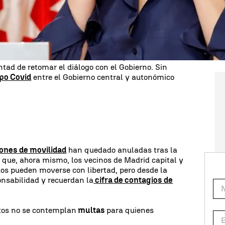
z Ayuso
aseguran que esta Orden será "trabajada,
eren tenerla lista antes de convocar una nueva
on el Ministerio de Sanidad.
a pedido una reunión de urgencia tras la
decisión
esidenta de la Comunidad de Madrid, Isabel Díaz
ntad de retomar el diálogo con el Gobierno. Sin
upo Covid
entre el Gobierno central y autonómico
iones de movilidad
han quedado anuladas tras la
 que, ahora mismo, los vecinos de Madrid capital y
dos pueden moverse con libertad, pero desde la
onsabilidad y recuerdan la
cifra de contagios de
tos no se contemplan
multas
para quienes