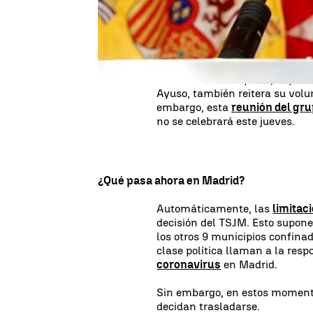
Desde el equipo de
Isabel Día
completa, pero sencilla" y qui
reunión del
Grupo COVID-19
c
El ministro Salvador Illa habí
del TSJM
. Por su parte, la pr
Ayuso, también reitera su volu
embargo, esta
reunión del gr
no se celebrará este jueves.
¿Qué pasa ahora en Madrid?
Automáticamente, las
limitac
decisión del TSJM. Esto supone
los otros 9 municipios confina
clase política llaman a la resp
coronavirus
en Madrid.
Sin embargo, en estos momen
decidan trasladarse.