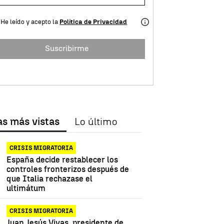
He leído y acepto la
Política de Privacidad
Suscribirme
as más vistas
Lo último
CRISIS MIGRATORIA
España decide restablecer los
controles fronterizos después de
que Italia rechazase el
ultimátum
CRISIS MIGRATORIA
Juan Jesús Vivas, presidente de