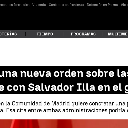
ncendios forestales
Vivienda
Controles en fronteras
Detención en Palma
Viol
OTERÍAS
TIEMPO
PROGRAMAS
MULTIME
 estás buscando?
una nueva orden sobre las
e con Salvador Illa en el
 en la Comunidad de Madrid quiere concretar un
la. Esa cita entre ambas administraciones podría 
car
Madrid prepara una nueva orden sobre las restricciones antes d