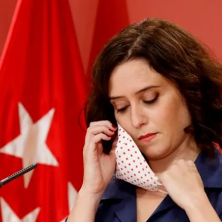
Whatsapp
Facebook
X
Linkedin
Madrid
está celebrando desde primera hora de esta
os de la Consejería de Sanidad para elaborar una
TSJM
.