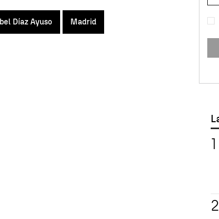
bel Díaz Ayuso
Madrid
L