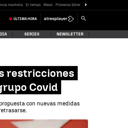
encia machista
El tiempo
Messi
Protestas Sóller
ÚLTIMA
HORA
DIA
SERIES
NEWSLETTER
 restricciones
 grupo Covid
a propuesta con nuevas medidas
retrasarse.
e reunirse con Salvador Illa en el grupo Covid |
EFE