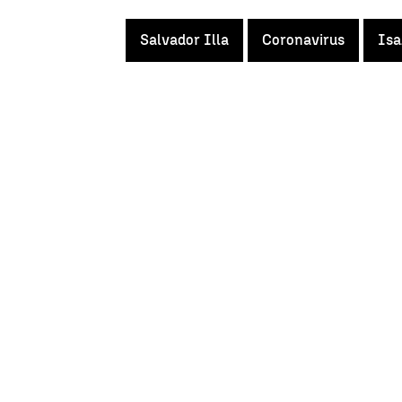
Salvador Illa
Coronavirus
Isa