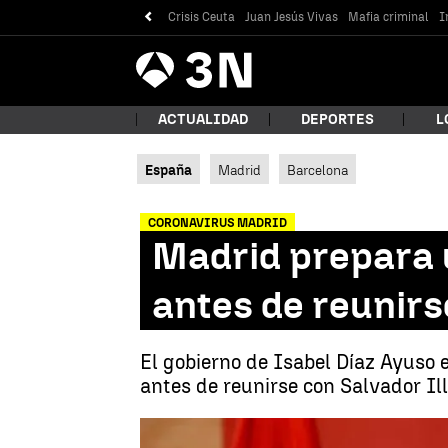
Crisis Ceuta
Juan Jesús Vivas
Mafia criminal
I
Antena
Noticias
3
ACTUALIDAD
DEPORTES
L
España
Madrid
Barcelona
¿Qué
CORONAVIRUS MADRID
Madrid prepara 
antes de reunirs
El gobierno de Isabel Díaz Ayuso
antes de reunirse con Salvador Il
Bus