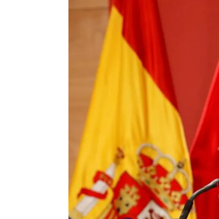
Antena 3 Noticias
Actualizado:
08 de octubre de 2020, 21:52
Publicado:
08 de octubre de 2020, 18:48
El gobierno de
Comunidad de 
tarde reuniones con los técnic
nueva Orden tras el
fallo del 