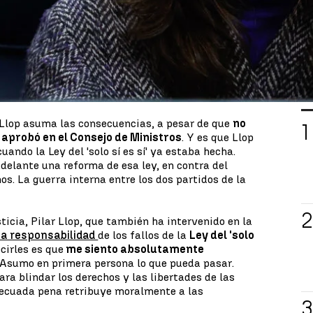
a lista de aspectos de los que sí asume la
 subido el salario mínimo interprofesional". Sin
ecido la polémica Ley del 'solo sí es sí'.
ludido asumir la responsabilidad política por el
 sí'. De hecho, Moncloa ha establecido que ese papel
L
a la ministra de Justicia, Pilar Llop
.
 Llop asuma las consecuencias, a pesar de que
no
 aprobó en el Consejo de Ministros
. Y es que Llop
cuando la Ley del 'solo sí es sí' ya estaba hecha.
delante una reforma de esa ley, en contra del
os. La guerra interna entre los dos partidos de la
sticia, Pilar Llop, que también ha intervenido en la
la responsabilidad
de los fallos de la
Ley del 'solo
ecirles es que
me siento absolutamente
 Asumo en primera persona lo que pueda pasar.
ra blindar los derechos y las libertades de las
decuada pena retribuye moralmente a las