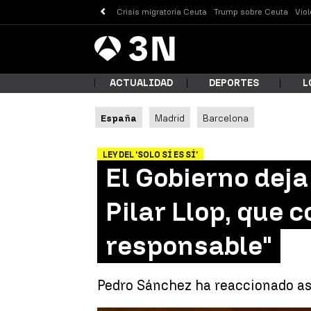
Crisis migratoria Ceuta
Trump sobre Ceuta
Vio
Antena
Noticias
3
ACTUALIDAD
DEPORTES
L
España
Madrid
Barcelona
¿Qué
LEY DEL 'SOLO SÍ ES SÍ'
El Gobierno dej
Pilar Llop, que 
responsable"
Pedro Sánchez ha reaccionado así
Busc