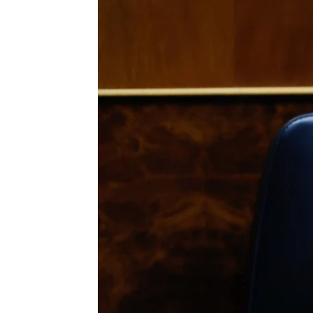
Antena 3 Noticias
Publicado:
08 de febrero de 2023, 23:05
La polémica por la
Ley del 'solo
la responsabilidad en manos 
responsabilidades políticas qu