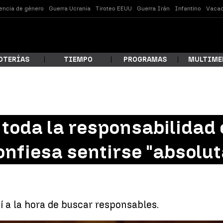
lencia de género
Guerra Ucrania
Tiroteo EEUU
Guerra Irán
Infantino
Vacac
OTERÍAS
TIEMPO
PROGRAMAS
MULTIME
 estás buscando?
a toda la responsabilidad
confiesa sentirse "absol
 a la hora de buscar responsables.
ar