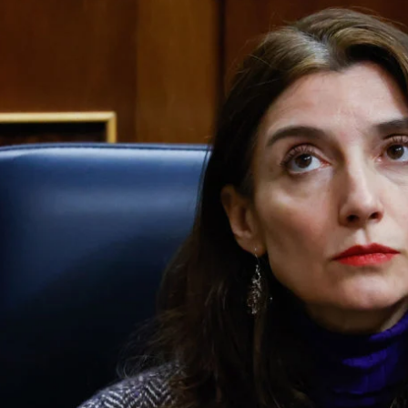
El Gobierno deja toda la responsabilidad en manos de Pilar Llop que c
Whatsapp
Facebook
X
Linkedin
 sí es sí'
continúa y parece que
el Gobierno deja
de Pilar Llop
. Preguntado ante estas
e derivan de una ley fallida, Pedro Sánchez ha