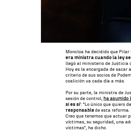
respondido enumerando una larg
responsabilidad, como "de haber
embargo, en esa lista no ha apar
El presidente del Gobierno ha e
fiasco de la Ley del 'solo sí es
de responsable le corresponda
Moncloa ha decidido que Pilar
era ministra cuando la ley se
llegó al ministerio de Justicia 
Hoy es la encargada de sacar a
criterio de sus socios de Podem
coalición va cada día a más.
Por su parte, la ministra de Ju
sesión de control,
ha asumido 
sí es sí
': "Lo único que quiero d
responsable
de esta reforma.
Creo que tenemos que actuar pa
víctimas, su seguridad, una a
víctimas", ha dicho.