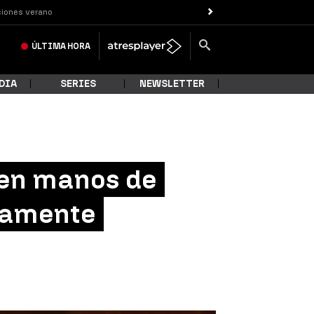
iones verano
ÚLTIMA
HORA
DIA
SERIES
NEWSLETTER
 en manos de
utamente