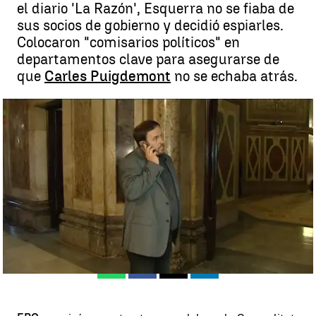
el diario 'La Razón', Esquerra no se fiaba de
sus socios de gobierno y decidió espiarles.
Colocaron "comisarios políticos" en
departamentos clave para asegurarse de
que
Carles Puigdemont
no se echaba atrás.
Esquerra vigilaba a Puigdemont para que no hubiera marcha atrás
el 1-O |
antena3.com
Madrid
Antena 3 Noticias
Publicado:
18 de diciembre de 2017, 15:23
Whatsapp
Facebook
X
Linkedin