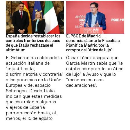
CRISIS MIGRATORIA
PSOE MADRID
España decide restablecer los
El PSOE de Madrid
controles fronterizos después
denunciará ante la Fiscalía a
de que Italia rechazase el
Planifica Madrid por la
ultimátum
compra del "ático de lujo"
El Gobierno ha calificado la
Óscar López asegura que
actuación italiana de
García Martín sabía que "le
"injustificada,
estaba comprando un ático
discriminatoria y contraria"
de lujo" a Ayuso y que lo
a los principios de la Unión
"reconoce en esas
Europea y del espacio
declaraciones".
Schengen. Desde Italia
indican que estas medidas
que controlan a algunos
viajeros de España
permanecerán hasta, al
menos, el 15 de agosto.