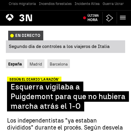
Crisis migratoria
Incendios forestales
Incidente Altea
Guerra Ucrania
Antena
ÚLTIMA
Noticias
3
HORA
EN DIRECTO
Segundo día de controles a los viajeros de Italia
España
Madrid
Barcelona
SEGÚN EL DIARIO 'LA RAZÓN'
Esquerra vigilaba a
Puigdemont para que no hubiera
marcha atrás el 1-O
Los independentistas "ya estaban
divididos" durante el procés. Según desvela