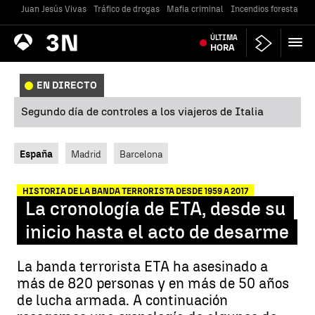
Juan Jesús Vivas
Tráfico de drogas
Mafia criminal
Incendios forestales
Antena
ÚLTIMA
Noticias
3
HORA
EN DIRECTO
Segundo día de controles a los viajeros de Italia
España
Madrid
Barcelona
HISTORIA DE LA BANDA TERRORISTA DESDE 1959 A 2017
La cronología de ETA, desde su
inicio hasta el acto de desarme
La banda terrorista ETA ha asesinado a
más de 820 personas y en más de 50 años
de lucha armada. A continuación