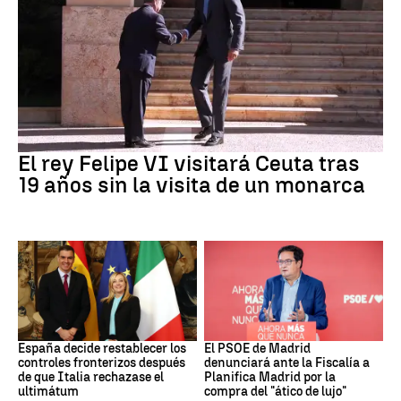
Crisis Migratoria
El rey Felipe VI visitará Ceuta tras
19 años sin la visita de un monarca
CRISIS MIGRATORIA
PSOE MADRID
España decide restablecer los
El PSOE de Madrid
controles fronterizos después
denunciará ante la Fiscalía a
de que Italia rechazase el
Planifica Madrid por la
ultimátum
compra del "ático de lujo"