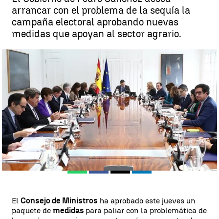
arrancar con el problema de la sequía la
campaña electoral aprobando nuevas
medidas que apoyan al sector agrario.
Así es el nuevo paquete de medidas aprobado por el Gobierno contra
la sequía |
EFE
Miguel Salazar
Publicado:
11 de mayo de 2023, 16:25
Whatsapp
Facebook
X
Linkedin
El
Consejo de Ministros
ha aprobado este jueves un
paquete de
medidas
para paliar con la problemática de