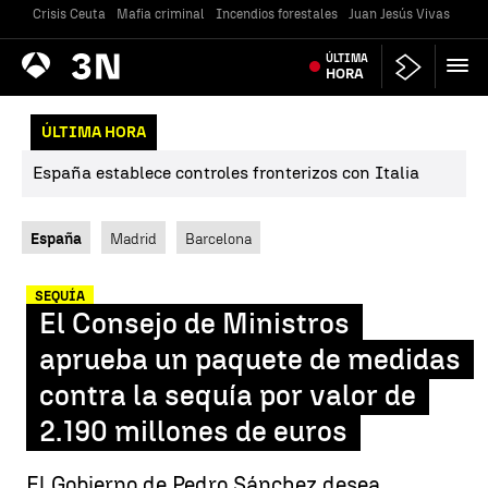
Crisis Ceuta
Mafia criminal
Incendios forestales
Juan Jesús Vivas
Vivi
Antena
ÚLTIMA
Noticias
3
HORA
ÚLTIMA HORA
España establece controles fronterizos con Italia
España
Madrid
Barcelona
SEQUÍA
El Consejo de Ministros
aprueba un paquete de medidas
contra la sequía por valor de
2.190 millones de euros
El Gobierno de Pedro Sánchez desea