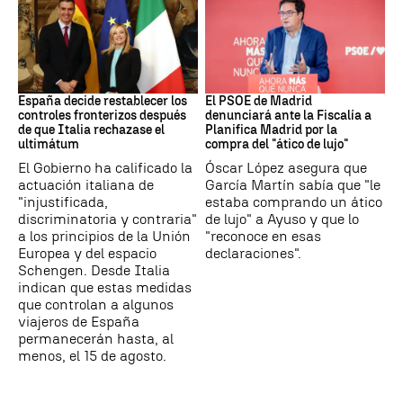
CRISIS MIGRATORIA
PSOE MADRID
España decide restablecer los
El PSOE de Madrid
controles fronterizos después
denunciará ante la Fiscalía a
de que Italia rechazase el
Planifica Madrid por la
ultimátum
compra del "ático de lujo"
El Gobierno ha calificado la
Óscar López asegura que
actuación italiana de
García Martín sabía que "le
"injustificada,
estaba comprando un ático
discriminatoria y contraria"
de lujo" a Ayuso y que lo
a los principios de la Unión
"reconoce en esas
Europea y del espacio
declaraciones".
Schengen. Desde Italia
indican que estas medidas
que controlan a algunos
viajeros de España
permanecerán hasta, al
menos, el 15 de agosto.