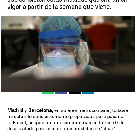
vigor a partir de la semana que viene.
¿Cómo van a ser las medidas de alivio en la Fase 0 de desescalada
en Barcelona y Madrid? |
Antena 3 Noticias
Antena 3 Noticias
Publicado:
15 de mayo de 2020, 19:24
Whatsapp
Facebook
X
Linkedin
Madrid
y
Barcelona,
en su área metropolitana, todavía
no están lo suficientemente preparadas para pasar a
la Fase 1, se quedan una semana más en la fase 0 de
desescalada pero con algunas medidas de 'alivio'.