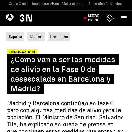
Crisis Ceuta
Juan Jesús Vivas
Mafia criminal
Incendios forestales
Vivi
Antena
ÚLTIMA
Noticias
3
HORA
España
Madrid
Barcelona
CORONAVIRUS
¿Cómo van a ser las medidas
de alivio en la Fase 0 de
desescalada en Barcelona y
Madrid?
Madrid y Barcelona continúan en fase 0
pero con algunas medidas de alivio para la
población. El Ministro de Sanidad, Salvador
Illa, ha explicado en rueda de prensa en
que consisten estas medidas que entran en