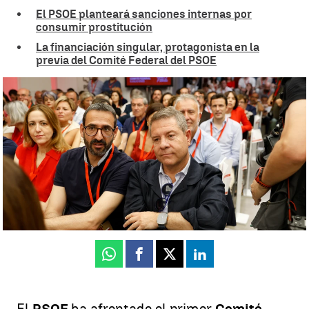
El PSOE planteará sanciones internas por
consumir prostitución
La financiación singular, protagonista en la
previa del Comité Federal del PSOE
Sánchez reconoce que fue él quien confió en Cerdán y Ábalos pero
asegura que seguirá al frente por "responsabilidad" |
EFE
Neila Gallego
Publicado:
05 de julio de 2025, 22:32
Whatsapp
Facebook
X
Linkedin