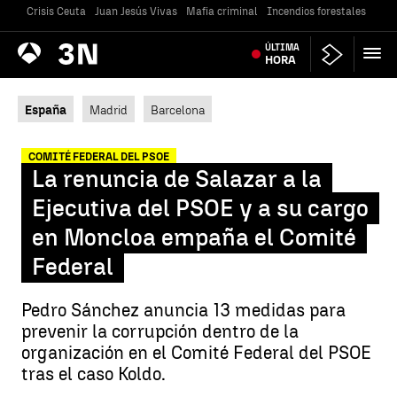
Crisis Ceuta
Juan Jesús Vivas
Mafia criminal
Incendios forestales
Vivi
Antena
ÚLTIMA
Noticias
3
HORA
España
Madrid
Barcelona
COMITÉ FEDERAL DEL PSOE
La renuncia de Salazar a la
Ejecutiva del PSOE y a su cargo
en Moncloa empaña el Comité
Federal
Pedro Sánchez anuncia 13 medidas para
prevenir la corrupción dentro de la
organización en el Comité Federal del PSOE
tras el caso Koldo.