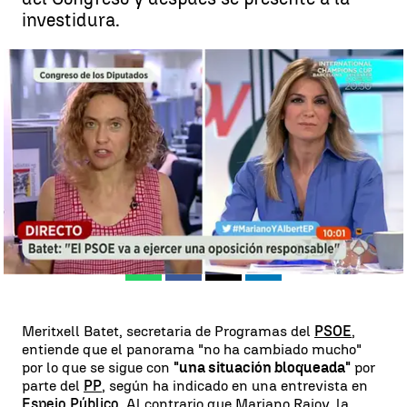
investidura.
Batet, sobre los supuestos 125 puntos en común: "Rajoy no ha
entregado ningún papel ni ningún documento" |
Alba Gómez Varela
Madrid
Antena 3 Noticias
Publicado:
03 de julio de 2018, 04:16
Whatsapp
Facebook
X
Linkedin
Meritxell Batet, secretaria de Programas del
PSOE
,
entiende que el panorama "no ha cambiado mucho"
por lo que se sigue con
"una situación bloqueada"
por
parte del
PP
, según ha indicado en una entrevista en
Espejo Público
. Al contrario que Mariano Rajoy, la