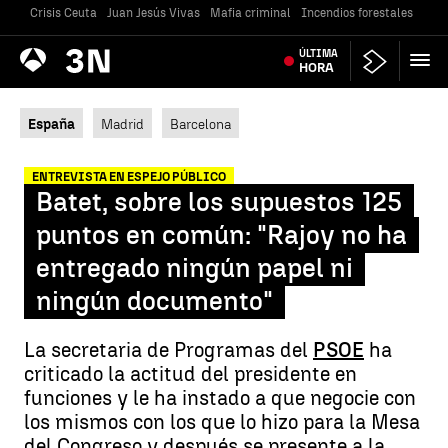
Crisis Ceuta
Juan Jesús Vivas
Mafia criminal
Incendios forestales
Vivi
Antena
ÚLTIMA
Noticias
3
HORA
España
Madrid
Barcelona
ENTREVISTA EN ESPEJO PÚBLICO
Batet, sobre los supuestos 125
puntos en común: "Rajoy no ha
entregado ningún papel ni
ningún documento"
La secretaria de Programas del
PSOE
ha
criticado la actitud del presidente en
funciones y le ha instado a que negocie con
los mismos con los que lo hizo para la Mesa
del Congreso y después se presente a la