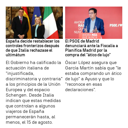
CRISIS MIGRATORIA
PSOE MADRID
España decide restablecer los
El PSOE de Madrid
controles fronterizos después
denunciará ante la Fiscalía a
de que Italia rechazase el
Planifica Madrid por la
ultimátum
compra del "ático de lujo"
El Gobierno ha calificado la
Óscar López asegura que
actuación italiana de
García Martín sabía que "le
"injustificada,
estaba comprando un ático
discriminatoria y contraria"
de lujo" a Ayuso y que lo
a los principios de la Unión
"reconoce en esas
Europea y del espacio
declaraciones".
Schengen. Desde Italia
indican que estas medidas
que controlan a algunos
viajeros de España
permanecerán hasta, al
menos, el 15 de agosto.