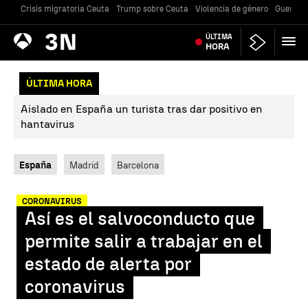
Crisis migratoria Ceuta
Trump sobre Ceuta
Violencia de género
Guerra U
Antena
ÚLTIMA
Noticias
3
HORA
ÚLTIMA HORA
Aislado en España un turista tras dar positivo en
hantavirus
España
Madrid
Barcelona
CORONAVIRUS
Así es el salvoconducto que
permite salir a trabajar en el
estado de alerta por
coronavirus