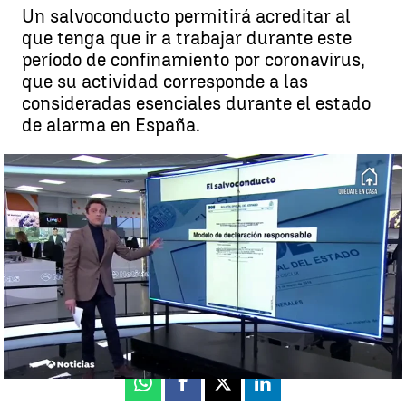
Un salvoconducto permitirá acreditar al
que tenga que ir a trabajar durante este
período de confinamiento por coronavirus,
que su actividad corresponde a las
consideradas esenciales durante el estado
de alarma en España.
Así es el salvoconducto que permite salir a trabajar en el estado de
alerta por coronavirus |
Antena 3 Noticias
Antena 3 Noticias
Actualizado:
31 de marzo de 2020, 16:37
Publicado:
31 de marzo de 2020, 14:29
Whatsapp
Facebook
X
Linkedin