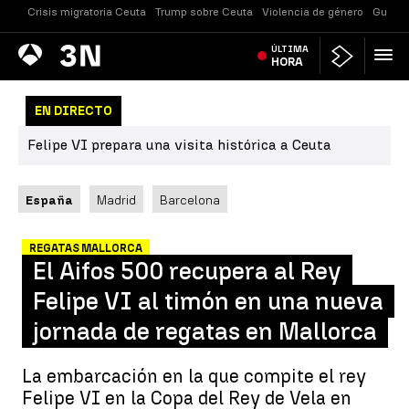
Crisis migratoria Ceuta
Trump sobre Ceuta
Violencia de género
Guerra
Antena
ÚLTIMA
Noticias
3
HORA
EN DIRECTO
Felipe VI prepara una visita histórica a Ceuta
España
Madrid
Barcelona
REGATAS MALLORCA
El Aifos 500 recupera al Rey
Felipe VI al timón en una nueva
jornada de regatas en Mallorca
La embarcación en la que compite el rey
Felipe VI en la Copa del Rey de Vela en