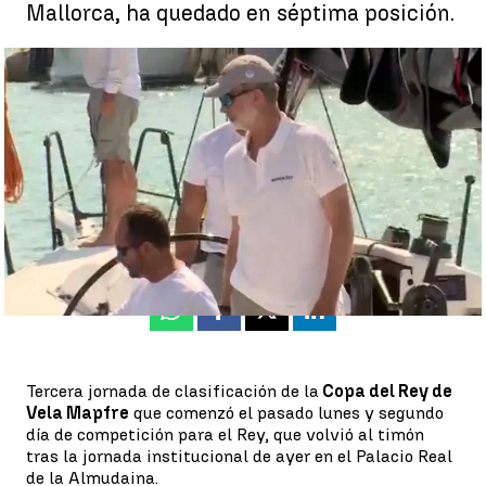
Mallorca, ha quedado en séptima posición.
El Rey Felipe VI participa en las regatas en Mallorca |
A3N
Elena Salamanca
Publicado:
03 de agosto de 2022, 21:37
Whatsapp
Facebook
X
Linkedin
Tercera jornada de clasificación de la
Copa del Rey de
Vela Mapfre
que comenzó el pasado lunes y segundo
día de competición para el Rey, que volvió al timón
tras la jornada institucional de ayer en el Palacio Real
de la Almudaina.