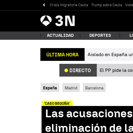
Crisis migratoria Ceuta
Trump sobre Ceuta
Viol
Antena
Noticias
3
ACTUALIDAD
DEPORTES
L
Aislado en España un 
ÚLTIMA HORA
¿Qué
El PP pide la c
DIRECTO
España
Madrid
Barcelona
'CASO BEGOÑA'
Las acusaciones 
Bus
eliminación de l