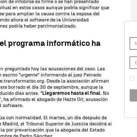
ión de inhibirse es firme o se han presentado
itual en estos casos aunque podría significar que
e para ampliar la causa contra la esposa del
endo ahora el software de la Universidad
ez podría haber patrimonializado.
 el programa informático ha
n preguntado hoy las acusaciones del caso. Las
 escrito "urgente" informando al juez Peinado
transformatsc.org. Desde la asociación afirman
ste borrado el día 30 de septiembre, aunque la
ducido días antes. "
Llegaremos hasta el final
. No
, ha afirmado el abogado de Hazte Oír, acusación
l software.
núa con normalidad. El martes, un día después de
 Madrid, el Tribunal Superior de Justicia decidirá si
lla por prevaricación que la abogacía del Estado
ombre de Pedro Sánchez.