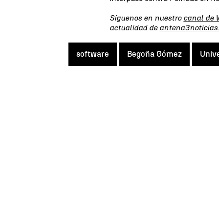
Síguenos en nuestro
canal de
actualidad de
antena3noticias
software
Begoña Gómez
Univ