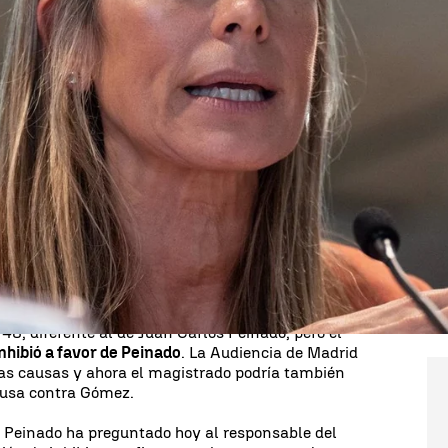
Whatsapp
Facebook
X
Linkedin
31
rid aún no se ha pronunciado sobre el archivo o no
tiga a Begoña Gómez. Y mientras esa decisión se
e el próximo lunes
- el juez Juan Carlos Peinado
cción. Ya hay citaciones programadas para el 16 de
causa
podría quedarse en el juzgado de instrucción
bre el software de la cátedra codirigida por Begoña
a hace meses por esta cuestión que acabó en el
48, diferente al de Juan Carlos Peinado, pero el
inhibió a favor de Peinado
. La Audiencia de Madrid
 las causas y ahora el magistrado podría también
causa contra Gómez.
s Peinado ha preguntado hoy al responsable del