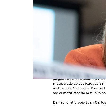
David Ávila
Publicado:
03 de octubre de 2024, 17:
La Audiencia Provincial de Mad
de la causa en la que se inves
produce -s
erá previsiblement
sigue dando pasos en la instru
octubre, y además
una nueva 
de Peinado: la investigación so
Gómez.
Hazte Oír
presentó una querell
juzgado de instrucción número 
magistrado de ese juzgado
se 
incluso, vio "conexidad" entre
ser el instructor de la nueva 
De hecho, el propio Juan Carlo