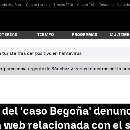
encia de género
Guerra Ucrania
Tiroteo EEUU
Guerra Irán
Infantino
Vacacio
OTERÍAS
TIEMPO
PROGRAMAS
MULTIME
turista tras dar positivo en hantavirus
 estás buscando?
omparecencia urgente de Sánchez y varios ministros por la cri
del 'caso Begoña' denunc
car
a web relacionada con el 