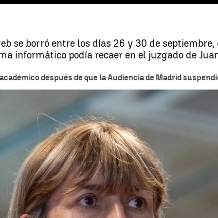
web se borró entre los días 26 y 30 de septiembre
ma informático podía recaer en el juzgado de Jua
cadémico después de que la Audiencia de Madrid suspendier
El juez Peinado pregunta si puede investigar también a Begoña Góme