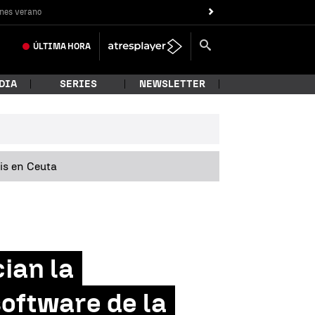
nes verano
ÚLTIMA
HORA
DIA
SERIES
NEWSLETTER
sis en Ceuta
ian la
software de la