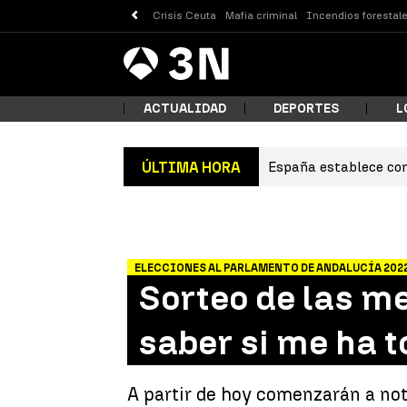
Crisis Ceuta
Mafia criminal
Incendios forestal
Antena
Noticias
3
ACTUALIDAD
DEPORTES
L
España establece con
ÚLTIMA HORA
¿Qué
ELECCIONES AL PARLAMENTO DE ANDALUCÍA 202
Sorteo de las m
saber si me ha 
Busc
A partir de hoy comenzarán a not