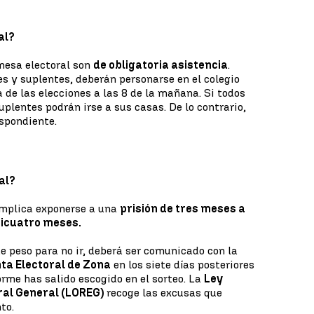
al?
mesa electoral son
de obligatoria asistencia
.
s y suplentes, deberán personarse en el colegio
a de las elecciones a las 8 de la mañana. Si todos
suplentes podrán irse a sus casas. De lo contrario,
spondiente.
al?
implica exponerse a una
prisión de tres meses a
nticuatro meses.
de peso para no ir, deberá ser comunicado con la
ta Electoral de Zona
en los siete días posteriores
orme has salido escogido en el sorteo. La
Ley
ral General (LOREG)
recoge las excusas que
to.