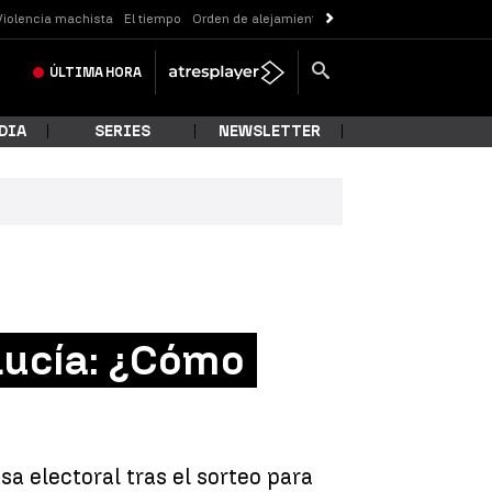
Violencia machista
El tiempo
Orden de alejamiento
Messi
ÚLTIMA
HORA
DIA
SERIES
NEWSLETTER
lucía: ¿Cómo
a electoral tras el sorteo para