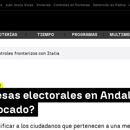
es
Juan Jesús Vivas
Vivienda
Controles en fronteras
Detención en Palma
OTERÍAS
TIEMPO
PROGRAMAS
MULTIME
troles fronterizos con Italia
 estás buscando?
2
esas electorales en Anda
tocado?
ar
ificar a los ciudadanos que pertenecen a una mes