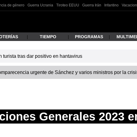
ncia de género
Guerra Ucrania
Tiroteo EEUU
Guerra Irán
Infantino
Vacacion
OTERÍAS
TIEMPO
PROGRAMAS
MULTIME
turista tras dar positivo en hantavirus
 estás buscando?
omparecencia urgente de Sánchez y varios ministros por la cris
ciones Generales 2023 en
ar