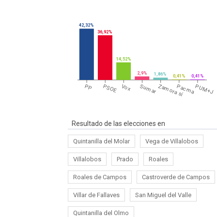
42,32%
36,92%
14,52%
2,9%
1,86%
0,41%
0,41%
PP
PSOE
Vox
Sumar
Zamora sí
Pacma
PUM+J
Resultado de las elecciones en
Quintanilla del Molar
Vega de Villalobos
Villalobos
Prado
Roales
Roales de Campos
Castroverde de Campos
Villar de Fallaves
San Miguel del Valle
Quintanilla del Olmo