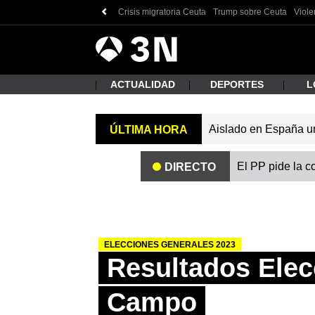
Crisis migratoria Ceuta
Trump sobre Ceuta
Viole
Antena
Noticias
3
ACTUALIDAD
DEPORTES
L
Aislado en España un 
ÚLTIMA HORA
¿Qué
El PP pide la c
DIRECTO
ELECCIONES GENERALES 2023
Resultados Elec
Busc
Campo