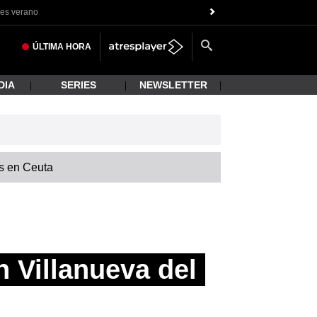
es verano
ÚLTIMA
HORA
DIA
SERIES
NEWSLETTER
is en Ceuta
 Villanueva del