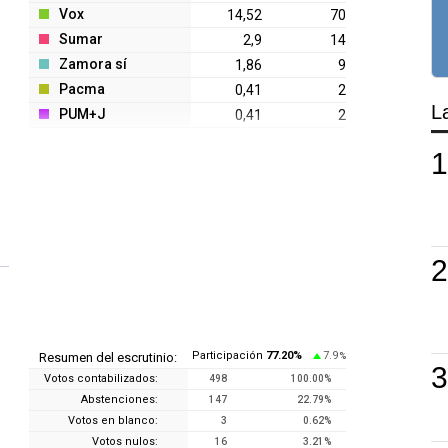
Vox
14,52
70
Sumar
2,9
14
Zamora sí
1,86
9
Pacma
0,41
2
L
PUM+J
0,41
2
Participación
77.20
%
7.9
Resumen del escrutinio:
%
Votos contabilizados:
498
100.00
%
Abstenciones:
147
22.79
%
Votos en blanco:
3
0.62
%
Votos nulos:
16
3.21
%