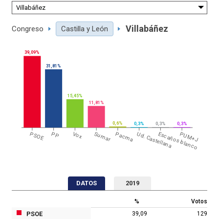
Villabáñez
Congreso
Castilla y León
39,09%
31,81%
15,45%
11,81%
0,6%
0,3%
0,3%
0,3%
PSOE
PP
Vox
Sumar
Pacma
Ud. Castellana
Escaños blanco
PUM+J
DATOS
2019
%
Votos
PSOE
39,09
129