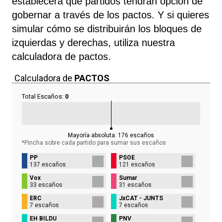
establecerá qué partidos tendrán opción de
gobernar a través de los pactos. Y si quieres
simular cómo se distribuirán los bloques de
izquierdas y derechas, utiliza nuestra
calculadora de pactos.
Calculadora de
PACTOS
Total Escaños:
0
Mayoría absoluta:
176
escaños
*Pincha sobre cada partido para sumar sus
escaños
PP
PSOE
137 escaños
121 escaños
Vox
Sumar
33 escaños
31 escaños
ERC
JxCAT - JUNTS
7 escaños
7 escaños
EH BILDU
PNV