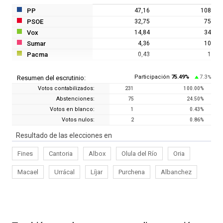
PP
47,16
108
PSOE
32,75
75
Vox
14,84
34
Sumar
4,36
10
Pacma
0,43
1
Participación
75.49
%
7.3
Resumen del escrutinio:
%
Votos contabilizados:
231
100.00
%
Abstenciones:
75
24.50
%
Votos en blanco:
1
0.43
%
Votos nulos:
2
0.86
%
Resultado de las elecciones en
Fines
Cantoria
Albox
Olula del Río
Oria
Macael
Urrácal
Líjar
Purchena
Albanchez