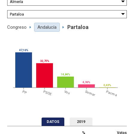
Partaloa
Congreso
Andalucía
47,16%
32,75%
14,84%
4,36%
0,43%
PP
PSOE
Vox
Sumar
Pacma
DATOS
2019
%
Votos