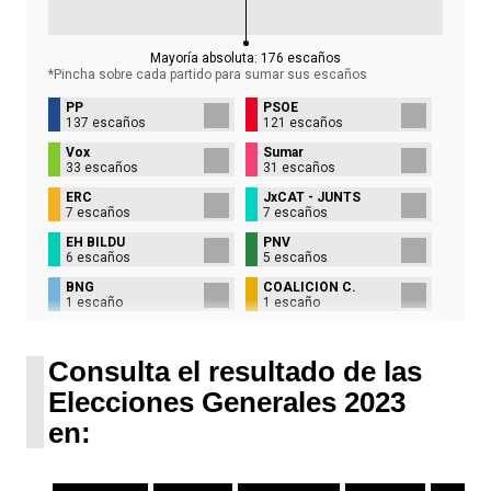
Mayoría absoluta:
176
escaños
*Pincha sobre cada partido para sumar sus
escaños
PP
PSOE
137 escaños
121 escaños
Vox
Sumar
33 escaños
31 escaños
ERC
JxCAT - JUNTS
7 escaños
7 escaños
EH BILDU
PNV
6 escaños
5 escaños
BNG
COALICIÓN C.
1 escaño
1 escaño
UPN
1 escaño
Consulta el resultado de las
Elecciones Generales 2023
en: