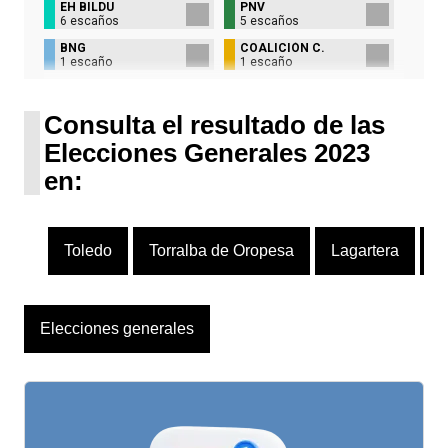
EH BILDU
PNV
6 escaños
5 escaños
BNG
COALICIÓN C.
1 escaño
1 escaño
UPN
1 escaño
Consulta el resultado de las
Elecciones Generales 2023
en:
Toledo
Torralba de Oropesa
Lagartera
H
Elecciones generales