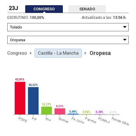
23J
CONGRESO
SENADO
ESCRUTINIO:
100,00
%
Actualizado a las:
13:56 h.
Oropesa
Congreso
Castilla - La Mancha
43,01%
36,02%
10,27%
8,02%
0,98%
0,46%
0,28%
0,11%
PSOE
PP
Vox
Sumar
Fe Jons
Pacma
PUM+J
Frente Obrero