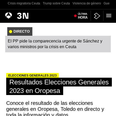
Crisis migratoria Ceuta
Trump sobre Ceuta
Violencia de género
Guerra U
Antena
ÚLTIMA
Noticias
HORA
3
DIRECTO
El PP pide la comparecencia urgente de Sánchez y
varios ministros por la crisis en Ceuta
ELECCIONES GENERALES 2023
Resultados Elecciones Generales
2023 en Oropesa
Conoce el resultado de las elecciones
generales en Oropesa, Toledo en directo y
toda la información y datos.