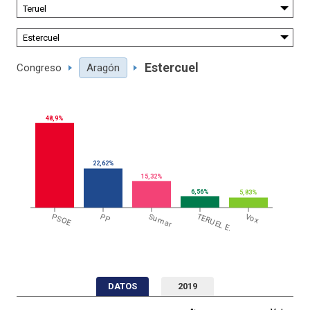
Estercuel
Congreso
Aragón
48,9%
22,62%
15,32%
6,56%
5,83%
PSOE
PP
Sumar
TERUEL E.
Vox
DATOS
2019