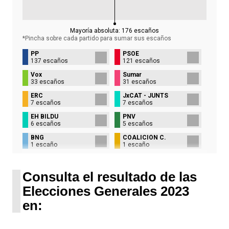
Mayoría absoluta:
176
escaños
*Pincha sobre cada partido para sumar sus
escaños
PP
PSOE
137 escaños
121 escaños
Vox
Sumar
33 escaños
31 escaños
ERC
JxCAT - JUNTS
7 escaños
7 escaños
EH BILDU
PNV
6 escaños
5 escaños
BNG
COALICIÓN C.
1 escaño
1 escaño
UPN
1 escaño
Consulta el resultado de las
Elecciones Generales 2023
en: