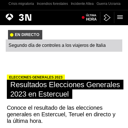
Crisis migratoria
Incendios forestales
Incidente Altea
Guerra Ucrania
Co
Antena
ÚLTIMA
Noticias
HORA
3
EN DIRECTO
Segundo día de controles a los viajeros de Italia
ELECCIONES GENERALES 2023
Resultados Elecciones Generales
2023 en Estercuel
Conoce el resultado de las elecciones
generales en Estercuel, Teruel en directo y
la última hora.