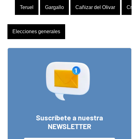
Teruel
Gargallo
Cañizar del Olivar
Crivil
Elecciones generales
Suscríbete a nuestra
NEWSLETTER