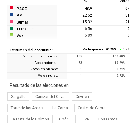
%
Votos
PSOE
48,9
67
PP
22,62
31
Sumar
15,32
21
TERUEL E.
6,56
9
Vox
5,83
8
Participación
80.70
%
3.9
Resumen del escrutinio:
%
Votos contabilizados:
138
100.00
%
Abstenciones:
33
19.29
%
Votos en blanco:
1
0.72
%
Votos nulos:
1
0.72
%
Resultado de las elecciones en
Gargallo
Cañizar del Olivar
Crivillén
Torre de las Arcas
La Zoma
Castel de Cabra
La Mata de los Olmos
Obón
Ejulve
Los Olmos