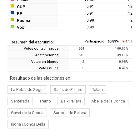
CUP
5,91
12
PP
5,91
12
Pacma
0,98
2
Vox
0,49
1
Participación
60.89
%
4.1
Resumen del escrutinio:
%
Votos contabilizados:
204
100.00
%
Abstenciones:
131
39.10
%
Votos en blanco:
2
0.98
%
Votos nulos:
1
0.49
%
Resultado de las elecciones en
La Pobla de Segur
Salàs de Pallars
Talarn
Senterada
Tremp
Baix Pallars
Abella de la Conca
Gavet de la Conca
Sarroca de Bellera
Isona i Conca Dellà