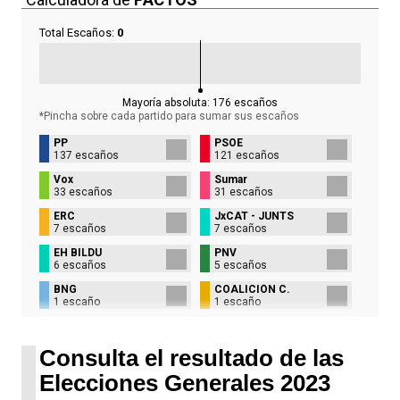
Total Escaños:
0
Mayoría absoluta:
176
escaños
*Pincha sobre cada partido para sumar sus
escaños
PP
PSOE
137 escaños
121 escaños
Vox
Sumar
33 escaños
31 escaños
ERC
JxCAT - JUNTS
7 escaños
7 escaños
EH BILDU
PNV
6 escaños
5 escaños
BNG
COALICIÓN C.
1 escaño
1 escaño
UPN
1 escaño
Consulta el resultado de las
Elecciones Generales 2023