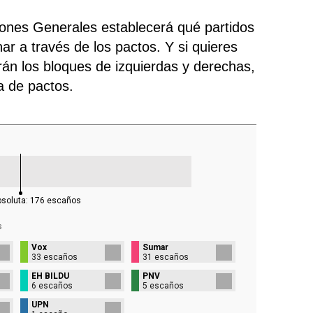
ciones Generales establecerá qué partidos
ar a través de los pactos. Y si quieres
rán los bloques de izquierdas y derechas,
ra de pactos.
bsoluta:
176
escaños
s
Vox
Sumar
33 escaños
31 escaños
EH BILDU
PNV
6 escaños
5 escaños
UPN