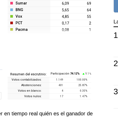
Sumar
6,09
69
BNG
5,65
64
Vox
4,85
55
L
PCT
0,17
2
Pacma
0,08
1
Participación
74.12
%
9.1
Resumen del escrutinio:
%
Votos contabilizados:
1.149
100.00
%
Abstenciones:
401
25.87
%
Votos en blanco:
4
0.35
%
Votos nulos:
17
1.47
%
 en tiempo real quién es el ganador de