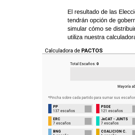
El resultado de las Elec
tendrán opción de gobern
simular cómo se distribui
utiliza nuestra calculado
Calculadora de
PACTOS
Total Escaños:
0
Mayoría a
*Pincha sobre cada partido para sumar sus
escaño
PP
PSOE
137 escaños
121 escaños
ERC
JxCAT - JUNTS
7 escaños
7 escaños
BNG
COALICIÓN C.