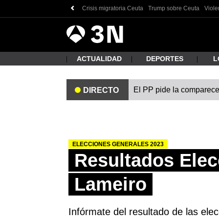
Crisis migratoria Ceuta
Trump sobre Ceuta
Viole
Antena
Noticias
3
ACTUALIDAD
DEPORTES
L
El PP pide la comparecen
DIRECTO
¿Qué
ELECCIONES GENERALES 2023
Resultados Ele
Lameiro
Busc
Infórmate del resultado de las el