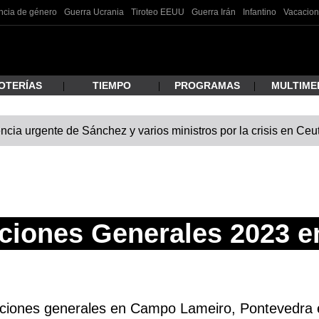
ncia de género
Guerra Ucrania
Tiroteo EEUU
Guerra Irán
Infantino
Vacacion
OTERÍAS
TIEMPO
PROGRAMAS
MULTIME
cia urgente de Sánchez y varios ministros por la crisis en Ceu
 estás buscando?
cciones Generales 2023 
ar
ecciones generales en Campo Lameiro, Pontevedra e