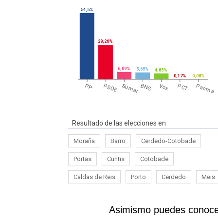
54,5%
28,26%
6,09%
5,65%
4,85%
0,17%
0,08%
PP
PSOE
Sumar
BNG
Vox
PCT
Pacma
Resultado de las elecciones en
Moraña
Barro
Cerdedo-Cotobade
Portas
Cuntis
Cotobade
Caldas de Reis
Porto
Cerdedo
Meis
Asimismo puedes conocer