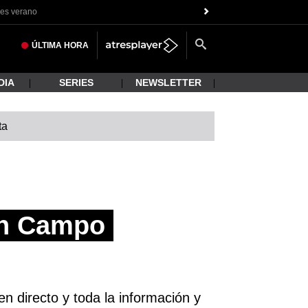
es verano
ÚLTIMA
HORA
DIA
SERIES
NEWSLETTER
ta
en Campo
n directo y toda la información y