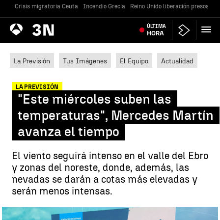
Crisis migratoria Ceuta
Incendio Grecia
Reino Unido liberación presos
Gu
Antena
ÚLTIMA
Noticias
3
HORA
La Previsión
Tus Imágenes
El Equipo
Actualidad
LA PREVISIÓN
"Este miércoles suben las
temperaturas", Mercedes Martín
avanza el tiempo
El viento seguirá intenso en el valle del Ebro
y zonas del noreste, donde, además, las
nevadas se darán a cotas más elevadas y
serán menos intensas.
Mercedes Martín anuncia la subida de temperaturas |
Antena 3