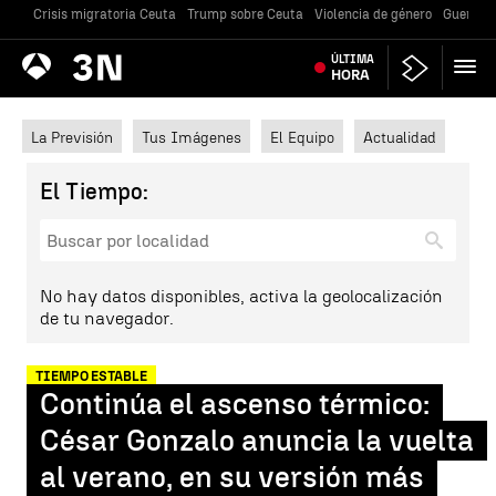
Crisis migratoria Ceuta
Trump sobre Ceuta
Violencia de género
Guerra U
Antena
ÚLTIMA
Noticias
3
HORA
La Previsión
Tus Imágenes
El Equipo
Actualidad
El Tiempo:
No hay datos disponibles, activa la geolocalización
de tu navegador.
TIEMPO ESTABLE
Continúa el ascenso térmico:
César Gonzalo anuncia la vuelta
al verano, en su versión más