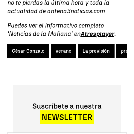
no te pierdas la última hora y toda la
actualidad de antena3noticias.com
Puedes ver el informativo completo
'Noticias de la Mañana' en
Atresplayer
.
César Gonzalo
verano
La previsión
previ
Suscríbete a nuestra
NEWSLETTER