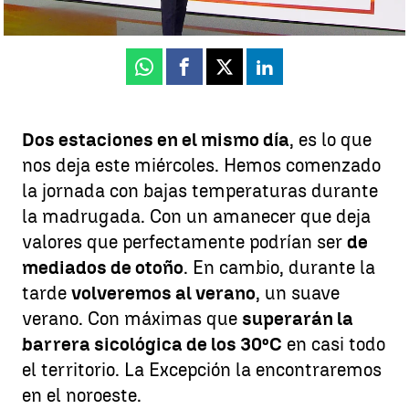
Publicado:
03 de septiembre de 2025, 11:56
Whatsapp
Facebook
X
Linkedin
Dos estaciones en el mismo día
, es lo que
nos deja este miércoles. Hemos comenzado
la jornada con bajas temperaturas durante
la madrugada. Con un amanecer que deja
valores que perfectamente podrían ser
de
mediados de otoño
. En cambio, durante la
tarde
volveremos al verano
, un suave
verano. Con máximas que
superarán la
barrera sicológica de los 30ºC
en casi todo
el territorio. La Excepción la encontraremos
en el noroeste.